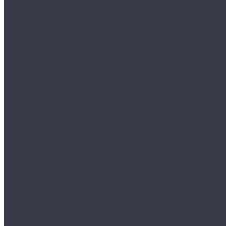
Разрывные машины
Копры
Аренда оборудования
Б/У Оборудование
Услуги
Лаборатория неразрушающего контроля
Лаборатория разрушающего контроля
Аттестация специалистов неразрушающего контроля
Аттестация лабораторий неразрушающего контроля
Поверка и калибровка оборудования
Аренда оборудования
Сервисное обслуживание
Радиационная безопасность
Компания
Сертификаты
Политика конфиденциальности
Реквизиты
Новости
Документы
Видео
Доставка
Контакты
...
Каталог товаров
Измерительный инструмент
Метр складной
Набор мер угловых призматических
Принадлежности к КМД