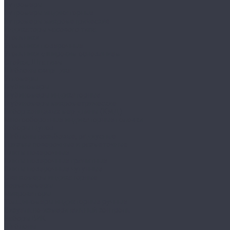
Нутромеры
Нутромеры индикаторные
Нутромеры микрометрические
Индикаторы часового типа
Угольники
Угольники поверочные
Угольники с широким основанием
Стойки, Штативы
Шаблоны сварщика
Угломеры
Глубиномеры
Глубиномеры индикаторные
Глубиномеры микрометрические
Набор концевых мер длины (КМД)
Многооборотные индикаторные головки
Наборы щупов
Шаблоны резьбовые, радиусные
Призмы поверочные и разметочные
Плиты поверочные
Плиты поверочные гранитные
Плиты поверочные чугунные
Стенкомеры индикаторные
Нормалемеры
Микрокаторы
Толщиномеры индикторные ручные
Визуально-измерительный контроль
Наборы ВИК
Шаблоны