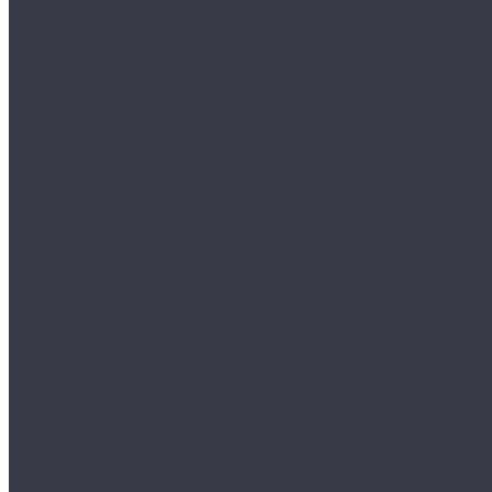
Измерители шероховатости
Люксметры
Видеоэндоскопы
Ручной измерительный инструмент
Ультразвуковой контроль
Ультразвуковые ручные дефектоскопы
Ультразвуковые толщиномеры
Ультразвуковые томографы (фазированные, антенные решетки)
Ультразвуковые низкочастотные дефектоскопы
Ультразвуковые сканеры-дефектоскопы
Акустические импедантные дефектоскопы
Ультразвуковые преобразователи
Кабели для ПЭП
Стандартные образцы и СОП
Гели для ультразвукового контроля
Трассоискатели, Кабелеискатели
Рентгеновский контроль
Рентгеновские аппараты
Импульсные рентгеновские аппараты
Рентгеновские аппараты постоянного потенциала
Рентгеновская пленка
Реактивы для обработки рентгеновской пленки
Резаки для рентгеновской пленки
Усиливающие экраны
Негатоскопы
Денситометры
Дозиметры
Проявочное и сушильное оборудование