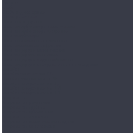
Рулетки
Скоба
Скобы индикаторные
Скобы рычажные
Штангенинструмент
Штангенглубиномеры механические
Штангенглубиномеры цифровые
Штангензубомеры
Штангенрейсмасы механические
Штангенрейсмасы цифровые
Штангенциркули механические
Штангенциркули цифровые
Штангенциркули с круговой шкалой
Штангенциркули с твердосплавными насадками
Линейки
Линейка синусная тип ЛС
Линейки измерительные ЛИ
Линейки поверочные тип ШД
Линейки поверочные тип ШМ
Линейки поверочные тип ШП
Микрометры
Микрометры рычажные
Микрометры трубные
Микрометры зубомерные
Микрометры листовые
Микрометры механические гладкие
Микрометры со вставками
Микрометры цифровые