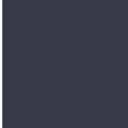
Принадлежности для рентгена
Капиллярный контроль
Набор Chemetall
Набор Sherwin для КД
Набор R-Test для КД
Набор для капиллярного контроля КЛЕВЕР
Набор Magnaflux для КД
Стандартные образцы для КД
Ультрафиолетовые лампы для КД
Контроль герметичности
Акустические течеискатели
Пузырьковые течеискатели
Рамки вакуумные для пузырьковых течеискателей
Контрольные течи
Расходные материалы для течеискания
Магнитный контроль
Постоянные магниты
Электромагниты
Стационарные дефектоскопы
Толщиномеры магнитные
Расходные материалы для магнитопорошкового контроля
Стандартные образцы по МПД
Магнитометры
Ферритометры
Ультрафиолетовые лампы для МПД
Вихретоковый контроль
Вихретоковые дефектоскопы
Вихретоковые сканеры