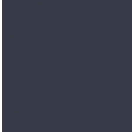
Вихретоковые толщиномеры покрытий
Тепловой контроль
Инфракрасные термометры
Тепловизоры
Термометры
Электрический контроль
Дефектоскопы
Трещиномеры
Измерители теплопроводности
Вибрационный контроль
Виброметры
Разрушающий контроль
Разрывные машины
Гидравлические
Электромеханические
Копры
Спектрометры
Переносные спектрометры
Стационарные спектрометры
Твердомеры
Динамические твердомеры
Комбинированные твердомеры
Меры твердости
Металла
Минералов
Резин и пластмасс
Стационарные твердомеры
Ультразвуковые твердомеры