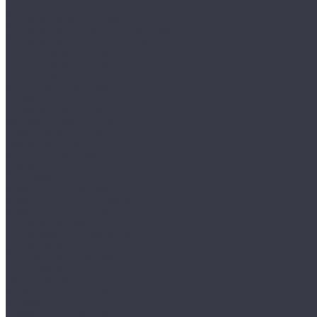
Шаблоны
Ультразвуковой контроль
Ультразвуковые ручные дефектоскопы
Ультразвуковые толщиномеры
Рентгеновский контроль
Рентгеновские аппараты
Рентгеновская пленка
Капиллярный контроль
Набор Chemetall
Набор Sherwin для КД
Контроль герметичности
Акустические течеискатели
Пузырьковые течеискатели
Магнитный контроль
Постоянные магниты
Электромагниты
Вихретоковый контроль
Вихретоковые дефектоскопы
Вихретоковые сканеры
Тепловой контроль
Инфракрасные термометры
Тепловизоры
Электрический контроль
Дефектоскопы
Трещиномеры
Вибрационный контроль
Виброметры
Разрушающий контроль