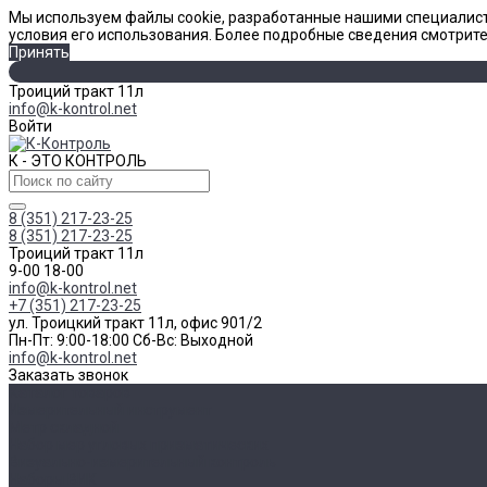
Мы используем файлы cookie, разработанные нашими специалист
условия его использования. Более подробные сведения смотрит
Принять
Троиций тракт 11л
info@k-kontrol.net
Войти
К - ЭТО КОНТРОЛЬ
8 (351) 217-23-25
8 (351) 217-23-25
Троиций тракт 11л
9-00 18-00
info@k-kontrol.net
+7 (351) 217-23-25
ул. Троицкий тракт 11л, офис 901/2
Пн-Пт: 9:00-18:00 Cб-Вс: Выходной
info@k-kontrol.net
Заказать звонок
Каталог товаров
Измерительный инструмент
Метр складной
Набор мер угловых призматических
Визуально-измерительный контроль
Наборы ВИК