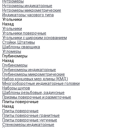
Нутромеры
Нутромеры индикаторные
Нутромеры микрометрические
Индикаторы часового типа
Угольники
Назад
Угольники
Угольники поверочные
Угольники с широким основанием
Стойки, Штативы
Шаблоны сварщика
Угломеры
Глубиномеры
Назад
Глубиномеры
Глубиномеры индикаторные
Глубиномеры микрометрические
Набор концевых мер длины (КМД)
Многооборотные индикаторные головки
Наборы щупов
Шаблоны резьбовые, радиусные
Призмы поверочные и разметочные
Плиты поверочные
Назад
Плиты поверочные
Плиты поверочные гранитные
Плиты поверочные чугунные
Стенкомеры индикаторные