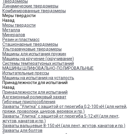
Твердомеры
Динамические твердомеры
Комбинированные твердомеры
Меры твердости
Назад
Меры твердости
Металла
Минералов
Резин и пластмасс
Стационарные твердомеры
Ультразвуковые твердомеры
Машины для испытания пружин
Машины на кручение (скручивание)
Системы температурных испытаний
МАШИНЫ ШЛИФОВАЛЬНО-ПОЛИРОВАЛЬНЫЕ
Испытательные прессы
Машины на испытания на усталость
Принадлежности для испытаний
Назад
Принадлежности для испытаний
Адгезионный роликовый захват
Гибочные приспособления
Захваты "Улитка" с защитой от перегиба 0,2-100 кН (для нитей,
пряжи, проволоки, шнуров, веревок и пр.)
Захваты "Улитка" с защитой от перегиба 5-12 кН (для лент,
жгутов, канатов и пр.)
Захваты вальцевые 8-150 кН (для лент, жгутов, канатов и пр.)
Захваты для болтов