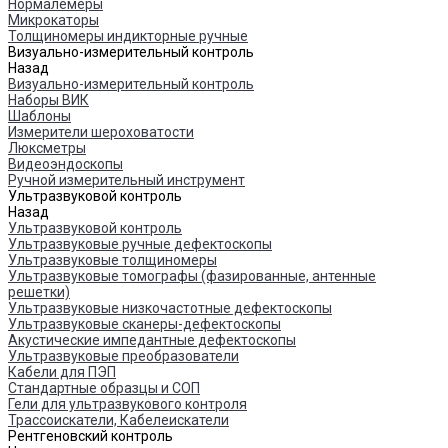
Нормалемеры
Микрокаторы
Толщиномеры индикторные ручные
Визуально-измерительный контроль
Назад
Визуально-измерительный контроль
Наборы ВИК
Шаблоны
Измерители шероховатости
Люксметры
Видеоэндоскопы
Ручной измерительный инструмент
Ультразвуковой контроль
Назад
Ультразвуковой контроль
Ультразвуковые ручные дефектоскопы
Ультразвуковые толщиномеры
Ультразвуковые томографы (фазированные, антенные
решетки)
Ультразвуковые низкочастотные дефектоскопы
Ультразвуковые сканеры-дефектоскопы
Акустические импедантные дефектоскопы
Ультразвуковые преобразователи
Кабели для ПЭП
Стандартные образцы и СОП
Гели для ультразвукового контроля
Трассоискатели, Кабелеискатели
Рентгеновский контроль