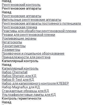
Назад
Рентгеновский контроль
Рентгеновские аппараты
Назад
Рентгеновские аппараты
Импульсные рентгеновские аппараты
Рентгеновские аппараты постоянного потенциала
Рентгеновская пленка
Реактивы для обработки рентгеновской пленки
Резаки для рентгеновской пленки
Усиливающие экраны
Негатоскопы
Денситометры
Дозиметры
Проявочное и сушильное оборудование
Принадлежности для рентгена
Капиллярный контроль
Назад
Капиллярный контроль
Набор Chemetall
Набор Sherwin для КД
Набор R-Test для КД
Набор для капиллярного контроля КЛЕВЕР
Набор Magnaflux для КД
Стандартные образцы для КД
Ультрафиолетовые лампы для КД
Контроль герметичности
Назад