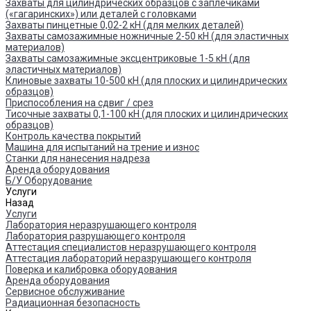
Захваты для цилиндрических образцов с заплечиками
(«гагаринских») или деталей с головками
Захваты пинцетные 0,02-2 кН (для мелких деталей)
Захваты самозажимные ножничные 2-50 кН (для эластичных
материалов)
Захваты самозажимные эксцентриковые 1-5 кН (для
эластичных материалов)
Клиновые захваты 10-500 кН (для плоских и цилиндрических
образцов)
Приспособления на сдвиг / срез
Тисочные захваты 0,1-100 кН (для плоских и цилиндрических
образцов)
Контроль качества покрытий
Машина для испытаний на трение и износ
Cтанки для нанесения надреза
Аренда оборудования
Б/У Оборудование
Услуги
Назад
Услуги
Лаборатория неразрушающего контроля
Лаборатория разрушающего контроля
Аттестация специалистов неразрушающего контроля
Аттестация лабораторий неразрушающего контроля
Поверка и калибровка оборудования
Аренда оборудования
Сервисное обслуживание
Радиационная безопасность