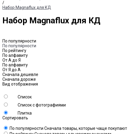
/
Набор Magnaflux для КД
Набор Magnaflux для КД
По популярности
По популярности
По рейтингу
По алфавиту
От А до Я
По алфавиту
От Я до А
Сначала дешевле
Сначала дороже
Вид отображения
Список
Список с фотографиями
Плитка
Сортировать
По популярности
Сначала товары, которые чаще покупают
По рейтингу
Сначала товары с высокими оценками