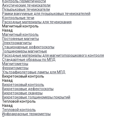
Контроль герметичности
Акустические течеискатели
Пузырьковые течеискатели
Рамки вакуумные для пузырьковых течеискателей
Контрольные течи
Расходные материалы для течеискания
Магнитный контроль
Назад
Магнитный контроль
Постоянные магниты
Электромагниты
Стационарные дефектоскопы
Толщиномеры магнитные
Расходные материалы для магнитопорошкового контроля
Стандартные образцы по МПД
Магнитометры
Ферритометры
Ультрафиолетовые лампы для МПД
Вихретоковый контроль
Назад
Вихретоковый контроль
Вихретоковые дефектоскопы
Вихретоковые сканеры
Вихретоковые толщиномеры покрытий
Тепловой контроль
Назад
Тепловой контроль
Инфракрасные термометры