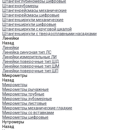
Штангенглубиномеры цифровые
Штангензубомеры
Штангенрейсмасы механические
Штангенрейсмасы цифровые
Штангенциркули механические
Штангенциркули цифровые
Штангенциркули с круговой шкалой
Штангенциркули с твердосплавными насадками
Линейки
Назад
Линейки
Линейка синусная тип ЛС
Линейки измерительные ЛИ
Линейки поверочные тип ШД
Линейки поверочные тип ШМ
Линейки поверочные тип ШП
Микрометры
Назад
Микрометры
Микрометры рычажные
Микрометры трубные
Микрометры зубомерные
Микрометры листовые
Микрометры механические гладкие
Микрометры со вставками
Микрометры цифровые
Нутромеры
Назад