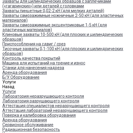
Захваты для цилиндрических образцов с заплечиками
(«гагаринских») или деталей с головками
Захваты пинцетные 0,02-2 кН (для мелких деталей)
Захваты самозажимные ножничные 2-50 кН (для эластичных
материалов)
Захваты самозажимные эксцентриковые 1-5 кН (для
эластичных материалов)
Клиновые захваты 10-500 кН (для плоских и цилиндрических
образцов)
Приспособления на сдвиг / срез
Тисочные захваты 0,1-100 кН (для плоских и цилиндрических
образцов)
Контроль качества покрытий
Машина для испытаний на трение и износ
Cтанки для нанесения надреза
Аренда оборудования
Б/У Оборудование
Услуги
Назад
Услуги
Лаборатория неразрушающего контроля
Лаборатория разрушающего контроля
Аттестация специалистов неразрушающего контроля
Аттестация лабораторий неразрушающего контроля
Поверка и калибровка оборудования
Аренда оборудования
Сервисное обслуживание
Радиационная безопасность