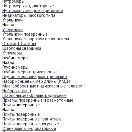
Нутромеры
Нутромеры индикаторные
Нутромеры микрометрические
Индикаторы часового типа
Угольники
Назад
Угольники
Угольники поверочные
Угольники с широким основанием
Стойки, Штативы
Шаблоны сварщика
Угломеры
Глубиномеры
Назад
Глубиномеры
Глубиномеры индикаторные
Глубиномеры микрометрические
Набор концевых мер длины (КМД)
Многооборотные индикаторные головки
Наборы щупов
Шаблоны резьбовые, радиусные
Призмы поверочные и разметочные
Плиты поверочные
Назад
Плиты поверочные
Плиты поверочные гранитные
Плиты поверочные чугунные
Стенкомеры индикаторные