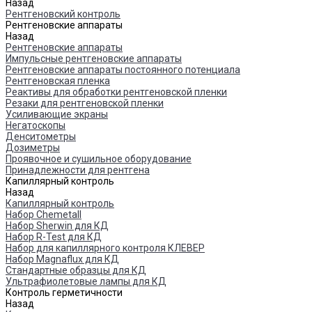
Назад
Рентгеновский контроль
Рентгеновские аппараты
Назад
Рентгеновские аппараты
Импульсные рентгеновские аппараты
Рентгеновские аппараты постоянного потенциала
Рентгеновская пленка
Реактивы для обработки рентгеновской пленки
Резаки для рентгеновской пленки
Усиливающие экраны
Негатоскопы
Денситометры
Дозиметры
Проявочное и сушильное оборудование
Принадлежности для рентгена
Капиллярный контроль
Назад
Капиллярный контроль
Набор Chemetall
Набор Sherwin для КД
Набор R-Test для КД
Набор для капиллярного контроля КЛЕВЕР
Набор Magnaflux для КД
Стандартные образцы для КД
Ультрафиолетовые лампы для КД
Контроль герметичности
Назад