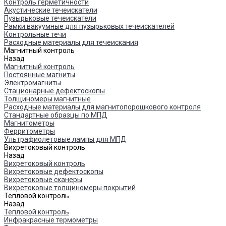
Контроль герметичности
Акустические течеискатели
Пузырьковые течеискатели
Рамки вакуумные для пузырьковых течеискателей
Контрольные течи
Расходные материалы для течеискания
Магнитный контроль
Назад
Магнитный контроль
Постоянные магниты
Электромагниты
Стационарные дефектоскопы
Толщиномеры магнитные
Расходные материалы для магнитопорошкового контроля
Стандартные образцы по МПД
Магнитометры
Ферритометры
Ультрафиолетовые лампы для МПД
Вихретоковый контроль
Назад
Вихретоковый контроль
Вихретоковые дефектоскопы
Вихретоковые сканеры
Вихретоковые толщиномеры покрытий
Тепловой контроль
Назад
Тепловой контроль
Инфракрасные термометры