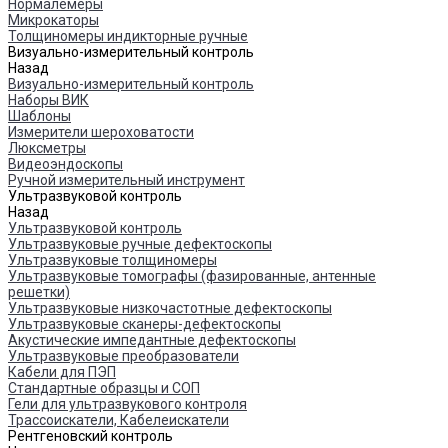
Нормалемеры
Микрокаторы
Толщиномеры индикторные ручные
Визуально-измерительный контроль
Назад
Визуально-измерительный контроль
Наборы ВИК
Шаблоны
Измерители шероховатости
Люксметры
Видеоэндоскопы
Ручной измерительный инструмент
Ультразвуковой контроль
Назад
Ультразвуковой контроль
Ультразвуковые ручные дефектоскопы
Ультразвуковые толщиномеры
Ультразвуковые томографы (фазированные, антенные
решетки)
Ультразвуковые низкочастотные дефектоскопы
Ультразвуковые сканеры-дефектоскопы
Акустические импедантные дефектоскопы
Ультразвуковые преобразователи
Кабели для ПЭП
Стандартные образцы и СОП
Гели для ультразвукового контроля
Трассоискатели, Кабелеискатели
Рентгеновский контроль