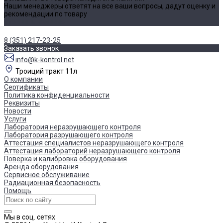
Наши менеджеры ответят на все ваши вопросы, дадут оценку и
рекомендации по товару
Уточнить наличие
8 (351) 217-23-25
Заказать звонок
info@k-kontrol.net
Троиций тракт 11л
О компании
Сертификаты
Политика конфиденциальности
Реквизиты
Новости
Услуги
Лаборатория неразрушающего контроля
Лаборатория разрушающего контроля
Аттестация специалистов неразрушающего контроля
Аттестация лабораторий неразрушающего контроля
Поверка и калибровка оборудования
Аренда оборудования
Сервисное обслуживание
Радиационная безопасность
Помощь
Мы в соц. сетях