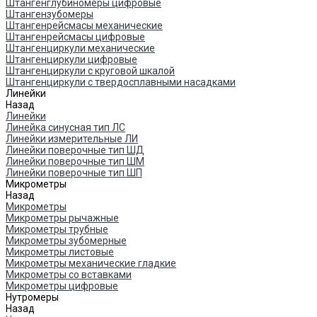
Штангенглубиномеры цифровые
Штангензубомеры
Штангенрейсмасы механические
Штангенрейсмасы цифровые
Штангенциркули механические
Штангенциркули цифровые
Штангенциркули с круговой шкалой
Штангенциркули с твердосплавными насадками
Линейки
Назад
Линейки
Линейка синусная тип ЛС
Линейки измерительные ЛИ
Линейки поверочные тип ШД
Линейки поверочные тип ШМ
Линейки поверочные тип ШП
Микрометры
Назад
Микрометры
Микрометры рычажные
Микрометры трубные
Микрометры зубомерные
Микрометры листовые
Микрометры механические гладкие
Микрометры со вставками
Микрометры цифровые
Нутромеры
Назад