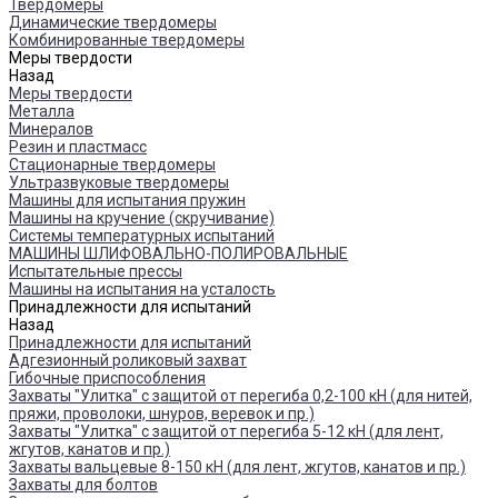
Твердомеры
Динамические твердомеры
Комбинированные твердомеры
Меры твердости
Назад
Меры твердости
Металла
Минералов
Резин и пластмасс
Стационарные твердомеры
Ультразвуковые твердомеры
Машины для испытания пружин
Машины на кручение (скручивание)
Системы температурных испытаний
МАШИНЫ ШЛИФОВАЛЬНО-ПОЛИРОВАЛЬНЫЕ
Испытательные прессы
Машины на испытания на усталость
Принадлежности для испытаний
Назад
Принадлежности для испытаний
Адгезионный роликовый захват
Гибочные приспособления
Захваты "Улитка" с защитой от перегиба 0,2-100 кН (для нитей,
пряжи, проволоки, шнуров, веревок и пр.)
Захваты "Улитка" с защитой от перегиба 5-12 кН (для лент,
жгутов, канатов и пр.)
Захваты вальцевые 8-150 кН (для лент, жгутов, канатов и пр.)
Захваты для болтов