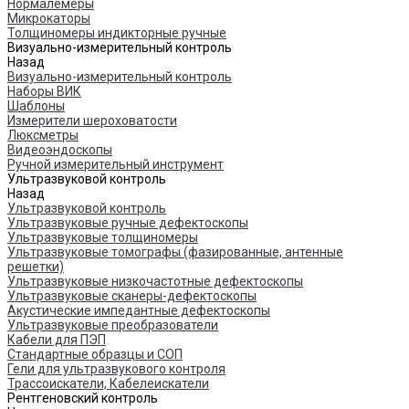
Нормалемеры
Микрокаторы
Толщиномеры индикторные ручные
Визуально-измерительный контроль
Назад
Визуально-измерительный контроль
Наборы ВИК
Шаблоны
Измерители шероховатости
Люксметры
Видеоэндоскопы
Ручной измерительный инструмент
Ультразвуковой контроль
Назад
Ультразвуковой контроль
Ультразвуковые ручные дефектоскопы
Ультразвуковые толщиномеры
Ультразвуковые томографы (фазированные, антенные
решетки)
Ультразвуковые низкочастотные дефектоскопы
Ультразвуковые сканеры-дефектоскопы
Акустические импедантные дефектоскопы
Ультразвуковые преобразователи
Кабели для ПЭП
Стандартные образцы и СОП
Гели для ультразвукового контроля
Трассоискатели, Кабелеискатели
Рентгеновский контроль