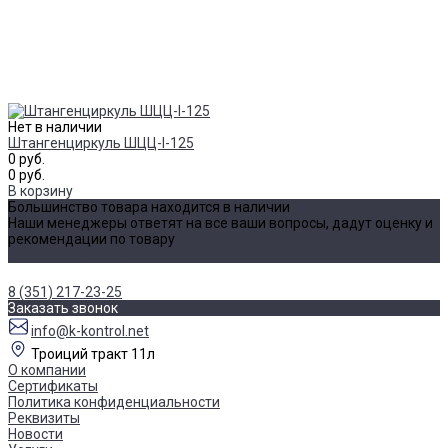
Нет в наличии
Штангенциркуль ШЦЦ-I-125
0 руб.
0 руб.
В корзину
Большинство товара находится в наличии
Наши менеджеры ответят на все ваши вопросы, дадут оценку и
рекомендации по товару
Уточнить наличие
8 (351) 217-23-25
Заказать звонок
info@k-kontrol.net
Троиций тракт 11л
О компании
Сертификаты
Политика конфиденциальности
Реквизиты
Новости