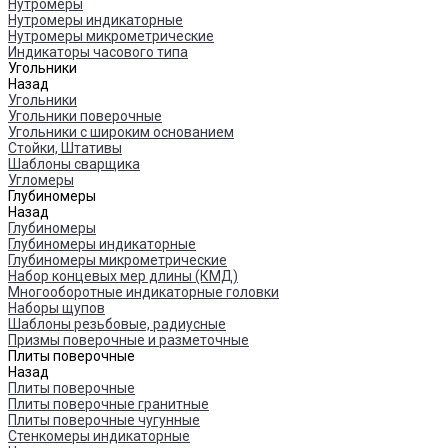
Нутромеры
Нутромеры индикаторные
Нутромеры микрометрические
Индикаторы часового типа
Угольники
Назад
Угольники
Угольники поверочные
Угольники с широким основанием
Стойки, Штативы
Шаблоны сварщика
Угломеры
Глубиномеры
Назад
Глубиномеры
Глубиномеры индикаторные
Глубиномеры микрометрические
Набор концевых мер длины (КМД)
Многооборотные индикаторные головки
Наборы щупов
Шаблоны резьбовые, радиусные
Призмы поверочные и разметочные
Плиты поверочные
Назад
Плиты поверочные
Плиты поверочные гранитные
Плиты поверочные чугунные
Стенкомеры индикаторные