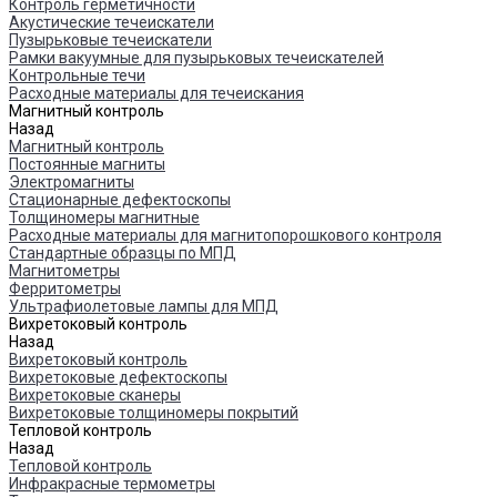
Контроль герметичности
Акустические течеискатели
Пузырьковые течеискатели
Рамки вакуумные для пузырьковых течеискателей
Контрольные течи
Расходные материалы для течеискания
Магнитный контроль
Назад
Магнитный контроль
Постоянные магниты
Электромагниты
Стационарные дефектоскопы
Толщиномеры магнитные
Расходные материалы для магнитопорошкового контроля
Стандартные образцы по МПД
Магнитометры
Ферритометры
Ультрафиолетовые лампы для МПД
Вихретоковый контроль
Назад
Вихретоковый контроль
Вихретоковые дефектоскопы
Вихретоковые сканеры
Вихретоковые толщиномеры покрытий
Тепловой контроль
Назад
Тепловой контроль
Инфракрасные термометры