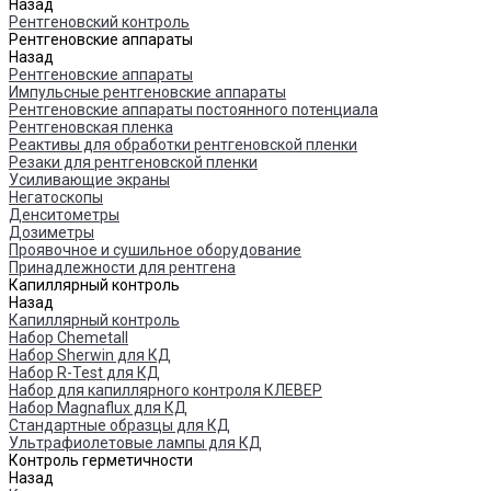
Назад
Рентгеновский контроль
Рентгеновские аппараты
Назад
Рентгеновские аппараты
Импульсные рентгеновские аппараты
Рентгеновские аппараты постоянного потенциала
Рентгеновская пленка
Реактивы для обработки рентгеновской пленки
Резаки для рентгеновской пленки
Усиливающие экраны
Негатоскопы
Денситометры
Дозиметры
Проявочное и сушильное оборудование
Принадлежности для рентгена
Капиллярный контроль
Назад
Капиллярный контроль
Набор Chemetall
Набор Sherwin для КД
Набор R-Test для КД
Набор для капиллярного контроля КЛЕВЕР
Набор Magnaflux для КД
Стандартные образцы для КД
Ультрафиолетовые лампы для КД
Контроль герметичности
Назад