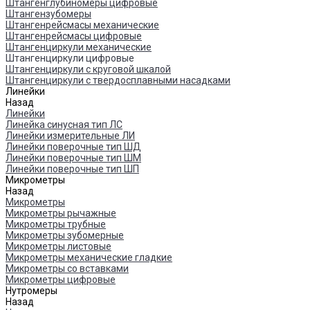
Штангенглубиномеры цифровые
Штангензубомеры
Штангенрейсмасы механические
Штангенрейсмасы цифровые
Штангенциркули механические
Штангенциркули цифровые
Штангенциркули с круговой шкалой
Штангенциркули с твердосплавными насадками
Линейки
Назад
Линейки
Линейка синусная тип ЛС
Линейки измерительные ЛИ
Линейки поверочные тип ШД
Линейки поверочные тип ШМ
Линейки поверочные тип ШП
Микрометры
Назад
Микрометры
Микрометры рычажные
Микрометры трубные
Микрометры зубомерные
Микрометры листовые
Микрометры механические гладкие
Микрометры со вставками
Микрометры цифровые
Нутромеры
Назад