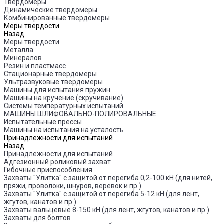
Твердомеры
Динамические твердомеры
Комбинированные твердомеры
Меры твердости
Назад
Меры твердости
Металла
Минералов
Резин и пластмасс
Стационарные твердомеры
Ультразвуковые твердомеры
Машины для испытания пружин
Машины на кручение (скручивание)
Системы температурных испытаний
МАШИНЫ ШЛИФОВАЛЬНО-ПОЛИРОВАЛЬНЫЕ
Испытательные прессы
Машины на испытания на усталость
Принадлежности для испытаний
Назад
Принадлежности для испытаний
Адгезионный роликовый захват
Гибочные приспособления
Захваты "Улитка" с защитой от перегиба 0,2-100 кН (для нитей,
пряжи, проволоки, шнуров, веревок и пр.)
Захваты "Улитка" с защитой от перегиба 5-12 кН (для лент,
жгутов, канатов и пр.)
Захваты вальцевые 8-150 кН (для лент, жгутов, канатов и пр.)
Захваты для болтов