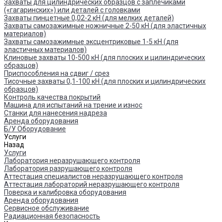
Захваты для цилиндрических образцов с заплечиками
(«гагаринских») или деталей с головками
Захваты пинцетные 0,02-2 кН (для мелких деталей)
Захваты самозажимные ножничные 2-50 кН (для эластичных
материалов)
Захваты самозажимные эксцентриковые 1-5 кН (для
эластичных материалов)
Клиновые захваты 10-500 кН (для плоских и цилиндрических
образцов)
Приспособления на сдвиг / срез
Тисочные захваты 0,1-100 кН (для плоских и цилиндрических
образцов)
Контроль качества покрытий
Машина для испытаний на трение и износ
Cтанки для нанесения надреза
Аренда оборудования
Б/У Оборудование
Услуги
Назад
Услуги
Лаборатория неразрушающего контроля
Лаборатория разрушающего контроля
Аттестация специалистов неразрушающего контроля
Аттестация лабораторий неразрушающего контроля
Поверка и калибровка оборудования
Аренда оборудования
Сервисное обслуживание
Радиационная безопасность