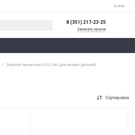
Войти
8 (351) 217-23-25
Заказать звонок
8 (351) 217-23-25
Троиций тракт 11л
9-00 18-00
info@k-kontrol.net
/
Захваты пинцетные 0,02-2 кН (для мелких деталей)
+7 (351) 217-23-25
ул. Троицкий тракт 11л,
офис 901/2
Пн-Пт: 9:00-18:00 Cб-
Вс: Выходной
Сортировка
info@k-kontrol.net