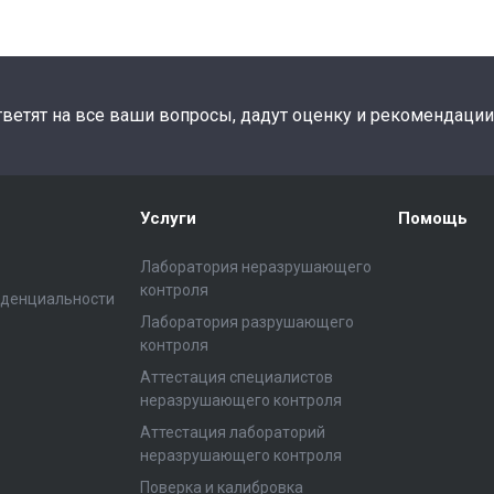
етят на все ваши вопросы, дадут оценку и рекомендации
Услуги
Помощь
Лаборатория неразрушающего
контроля
иденциальности
Лаборатория разрушающего
контроля
Аттестация специалистов
неразрушающего контроля
Аттестация лабораторий
неразрушающего контроля
Поверка и калибровка