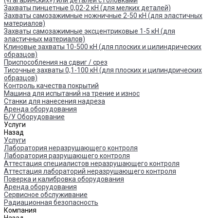
(«гагаринских») или деталей с головками
Захваты пинцетные 0,02-2 кН (для мелких деталей)
Захваты самозажимные ножничные 2-50 кН (для эластичных
материалов)
Захваты самозажимные эксцентриковые 1-5 кН (для
эластичных материалов)
Клиновые захваты 10-500 кН (для плоских и цилиндрических
образцов)
Приспособления на сдвиг / срез
Тисочные захваты 0,1-100 кН (для плоских и цилиндрических
образцов)
Контроль качества покрытий
Машина для испытаний на трение и износ
Cтанки для нанесения надреза
Аренда оборудования
Б/У Оборудование
Услуги
Назад
Услуги
Лаборатория неразрушающего контроля
Лаборатория разрушающего контроля
Аттестация специалистов неразрушающего контроля
Аттестация лабораторий неразрушающего контроля
Поверка и калибровка оборудования
Аренда оборудования
Сервисное обслуживание
Радиационная безопасность
Компания