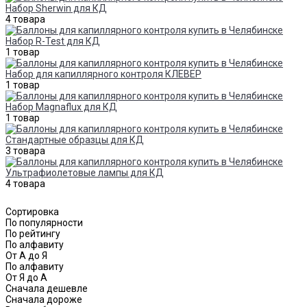
Набор Sherwin для КД
4 товара
Набор R-Test для КД
1 товар
Набор для капиллярного контроля КЛЕВЕР
1 товар
Набор Magnaflux для КД
1 товар
Стандартные образцы для КД
3 товара
Ультрафиолетовые лампы для КД
4 товара
Сортировка
По популярности
По рейтингу
По алфавиту
От А до Я
По алфавиту
От Я до А
Сначала дешевле
Сначала дороже