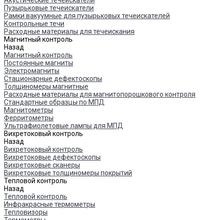
Акустические течеискатели
Пузырьковые течеискатели
Рамки вакуумные для пузырьковых течеискателей
Контрольные течи
Расходные материалы для течеискания
Магнитный контроль
Назад
Магнитный контроль
Постоянные магниты
Электромагниты
Стационарные дефектоскопы
Толщиномеры магнитные
Расходные материалы для магнитопорошкового контроля
Стандартные образцы по МПД
Магнитометры
Ферритометры
Ультрафиолетовые лампы для МПД
Вихретоковый контроль
Назад
Вихретоковый контроль
Вихретоковые дефектоскопы
Вихретоковые сканеры
Вихретоковые толщиномеры покрытий
Тепловой контроль
Назад
Тепловой контроль
Инфракрасные термометры
Тепловизоры