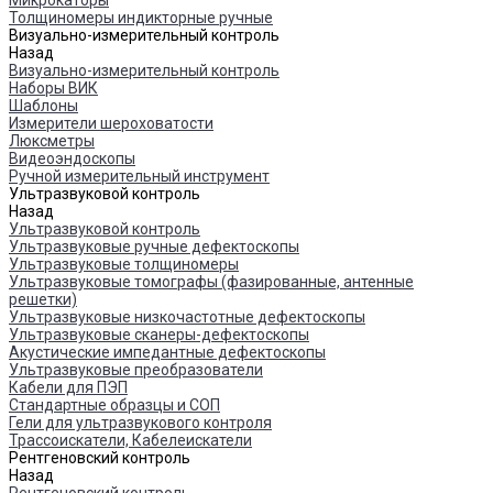
Микрокаторы
Толщиномеры индикторные ручные
Визуально-измерительный контроль
Назад
Визуально-измерительный контроль
Наборы ВИК
Шаблоны
Измерители шероховатости
Люксметры
Видеоэндоскопы
Ручной измерительный инструмент
Ультразвуковой контроль
Назад
Ультразвуковой контроль
Ультразвуковые ручные дефектоскопы
Ультразвуковые толщиномеры
Ультразвуковые томографы (фазированные, антенные
решетки)
Ультразвуковые низкочастотные дефектоскопы
Ультразвуковые сканеры-дефектоскопы
Акустические импедантные дефектоскопы
Ультразвуковые преобразователи
Кабели для ПЭП
Стандартные образцы и СОП
Гели для ультразвукового контроля
Трассоискатели, Кабелеискатели
Рентгеновский контроль
Назад