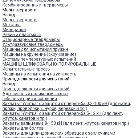
Динамические твердомеры
Комбинированные твердомеры
Меры твердости
Назад
Меры твердости
Металла
Минералов
Резин и пластмасс
Стационарные твердомеры
Ультразвуковые твердомеры
Машины для испытания пружин
Машины на кручение (скручивание)
Системы температурных испытаний
МАШИНЫ ШЛИФОВАЛЬНО-ПОЛИРОВАЛЬНЫЕ
Испытательные прессы
Машины на испытания на усталость
Принадлежности для испытаний
Назад
Принадлежности для испытаний
Адгезионный роликовый захват
Гибочные приспособления
Захваты "Улитка" с защитой от перегиба 0,2-100 кН (для нитей,
пряжи, проволоки, шнуров, веревок и пр.)
Захваты "Улитка" с защитой от перегиба 5-12 кН (для лент,
жгутов, канатов и пр.)
Захваты вальцевые 8-150 кН (для лент, жгутов, канатов и пр.)
Захваты для болтов
Захваты для цилиндрических образцов с заплечиками