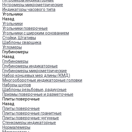
Нутромеры индикаторные
Нутромеры микрометрические
Индикаторы часового типа
Угольники
Назад
Угольники
Угольники поверочные
Угольники с широким основанием
Стойки, Штативы
Шаблоны сварщика
Угломеры
Глубиномеры
Назад
Глубиномеры
Глубиномеры индикаторные
Глубиномеры микрометрические
Набор концевых мер длины (КМД)
Многооборотные индикаторные головки
Наборы щупов
Шаблоны резьбовые, радиусные
Призмы поверочные и разметочные
Плиты поверочные
Назад
Плиты поверочные
Плиты поверочные гранитные
Плиты поверочные чугунные
Стенкомеры индикаторные
Нормалемеры