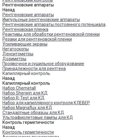
Рентгеновский контроль
Рентгеновские аппараты
Назад
Рентгеновские аппараты
Импульсные рентгеновские аппараты
Рентгеновские аппараты постоянного потенциала
Рентгеновская пленка
Реактивы для обработки рентгеновской пленки
Резаки для рентгеновской пленки
Усиливающие экраны
Негатоскопы
Денситометры
Дозиметры
Проявочное и сушильное оборудование
Принадлежности для рентгена
Капиллярный контроль
Назад
Капиллярный контроль
Набор Chemetall
Набор Sherwin для КД
Набор R-Test для КД
Набор для капиллярного контроля КЛЕВЕР
Набор Magnaflux для КД
Стандартные образцы для КД
Ультрафиолетовые лампы для КД
Контроль герметичности
Назад
Контроль герметичности