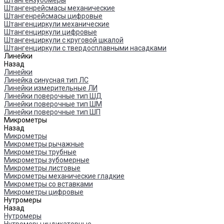
Штангензубомеры
Штангенрейсмасы механические
Штангенрейсмасы цифровые
Штангенциркули механические
Штангенциркули цифровые
Штангенциркули с круговой шкалой
Штангенциркули с твердосплавными насадками
Линейки
Назад
Линейки
Линейка синусная тип ЛС
Линейки измерительные ЛИ
Линейки поверочные тип ШД
Линейки поверочные тип ШМ
Линейки поверочные тип ШП
Микрометры
Назад
Микрометры
Микрометры рычажные
Микрометры трубные
Микрометры зубомерные
Микрометры листовые
Микрометры механические гладкие
Микрометры со вставками
Микрометры цифровые
Нутромеры
Назад
Нутромеры