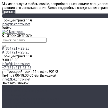
Мы используем файлы cookie, разработанные нашими специалист
условия его использования. Более подробные сведения смотрит
Принять
Троиций тракт 11л
info@k-kontrol.net
Войти
К - ЭТО КОНТРОЛЬ
8 (351) 217-23-25
8 (351) 217-23-25
Троиций тракт 11л
9-00 18-00
info@k-kontrol.net
+7 (351) 217-23-25
ул. Троицкий тракт 11л, офис 901/2
Пн-Пт: 9:00-18:00 Cб-Вс: Выходной
info@k-kontrol.net
Заказать звонок
Каталог товаров
Измерительный инструмент
Метр складной
Набор мер угловых призматических
Визуально-измерительный контроль
Наборы ВИК