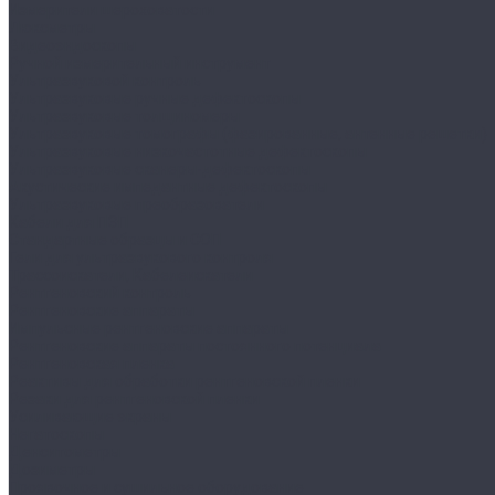
Измерители шероховатости
Люксметры
Видеоэндоскопы
Ручной измерительный инструмент
Ультразвуковой контроль
Ультразвуковые ручные дефектоскопы
Ультразвуковые толщиномеры
Ультразвуковые томографы (фазированные, антенные решетки)
Ультразвуковые низкочастотные дефектоскопы
Ультразвуковые сканеры-дефектоскопы
Акустические импедантные дефектоскопы
Ультразвуковые преобразователи
Кабели для ПЭП
Стандартные образцы и СОП
Гели для ультразвукового контроля
Трассоискатели, Кабелеискатели
Рентгеновский контроль
Рентгеновские аппараты
Импульсные рентгеновские аппараты
Рентгеновские аппараты постоянного потенциала
Рентгеновская пленка
Реактивы для обработки рентгеновской пленки
Резаки для рентгеновской пленки
Усиливающие экраны
Негатоскопы
Денситометры
Дозиметры
Проявочное и сушильное оборудование