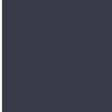
Принадлежности для рентгена
Капиллярный контроль
Набор Chemetall
Набор Sherwin для КД
Набор R-Test для КД
Набор для капиллярного контроля КЛЕВЕР
Набор Magnaflux для КД
Стандартные образцы для КД
Ультрафиолетовые лампы для КД
Контроль герметичности
Акустические течеискатели
Пузырьковые течеискатели
Рамки вакуумные для пузырьковых течеискателей
Контрольные течи
Расходные материалы для течеискания
Магнитный контроль
Постоянные магниты
Электромагниты
Стационарные дефектоскопы
Толщиномеры магнитные
Расходные материалы для магнитопорошкового контроля
Стандартные образцы по МПД
Магнитометры
Ферритометры
Ультрафиолетовые лампы для МПД
Вихретоковый контроль
Вихретоковые дефектоскопы
Вихретоковые сканеры