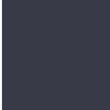
Шаблоны
Ультразвуковой контроль
Ультразвуковые ручные дефектоскопы
Ультразвуковые толщиномеры
Рентгеновский контроль
Рентгеновские аппараты
Рентгеновская пленка
Капиллярный контроль
Набор Chemetall
Набор Sherwin для КД
Контроль герметичности
Акустические течеискатели
Пузырьковые течеискатели
Магнитный контроль
Постоянные магниты
Электромагниты
Вихретоковый контроль
Вихретоковые дефектоскопы
Вихретоковые сканеры
Тепловой контроль
Инфракрасные термометры
Тепловизоры
Электрический контроль
Дефектоскопы
Трещиномеры
Вибрационный контроль
Виброметры
Разрушающий контроль