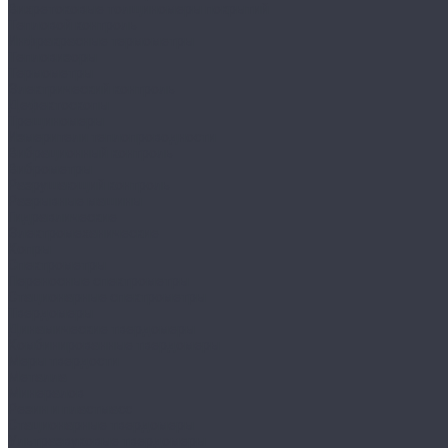
Вихретоковые толщиномеры покрытий
Тепловой контроль
Инфракрасные термометры
Тепловизоры
Термометры
Электрический контроль
Дефектоскопы
Трещиномеры
Измерители теплопроводности
Вибрационный контроль
Виброметры
Разрушающий контроль
Разрывные машины
Гидравлические
Электромеханические
Копры
Спектрометры
Переносные спектрометры
Стационарные спектрометры
Твердомеры
Динамические твердомеры
Комбинированные твердомеры
Меры твердости
Металла
Минералов
Резин и пластмасс
Стационарные твердомеры
Ультразвуковые твердомеры