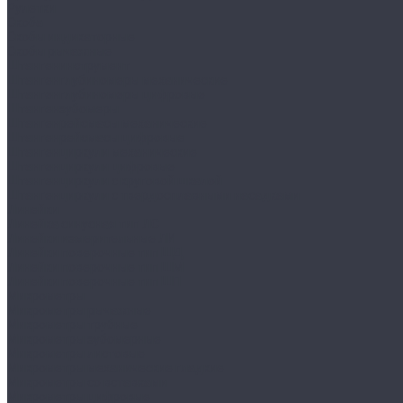
Рулетки
Скоба
Скобы индикаторные
Скобы рычажные
Штангенинструмент
Штангенглубиномеры механические
Штангенглубиномеры цифровые
Штангензубомеры
Штангенрейсмасы механические
Штангенрейсмасы цифровые
Штангенциркули механические
Штангенциркули цифровые
Штангенциркули с круговой шкалой
Штангенциркули с твердосплавными насадками
Линейки
Линейка синусная тип ЛС
Линейки измерительные ЛИ
Линейки поверочные тип ШД
Линейки поверочные тип ШМ
Линейки поверочные тип ШП
Микрометры
Микрометры рычажные
Микрометры трубные
Микрометры зубомерные
Микрометры листовые
Микрометры механические гладкие
Микрометры со вставками
Микрометры цифровые