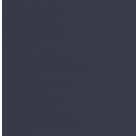
Нутромеры
Нутромеры индикаторные
Нутромеры микрометрические
Индикаторы часового типа
Угольники
Угольники поверочные
Угольники с широким основанием
Стойки, Штативы
Шаблоны сварщика
Угломеры
Глубиномеры
Глубиномеры индикаторные
Глубиномеры микрометрические
Набор концевых мер длины (КМД)
Многооборотные индикаторные головки
Наборы щупов
Шаблоны резьбовые, радиусные
Призмы поверочные и разметочные
Плиты поверочные
Плиты поверочные гранитные
Плиты поверочные чугунные
Стенкомеры индикаторные
Нормалемеры
Микрокаторы
Толщиномеры индикторные ручные
Визуально-измерительный контроль
Наборы ВИК
Шаблоны