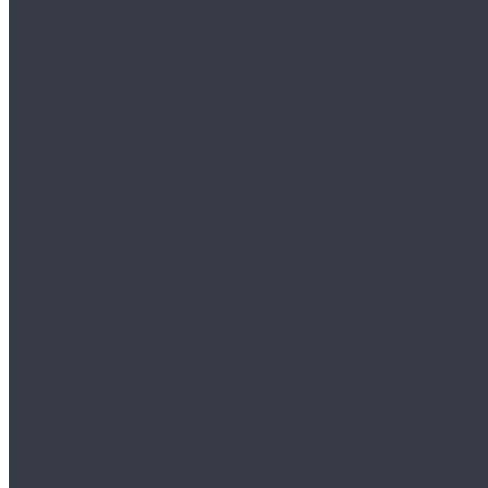
Разрывные машины
Копры
Аренда оборудования
Б/У Оборудование
Услуги
Лаборатория неразрушающего контроля
Лаборатория разрушающего контроля
Аттестация специалистов неразрушающего контроля
Аттестация лабораторий неразрушающего контроля
Поверка и калибровка оборудования
Аренда оборудования
Сервисное обслуживание
Радиационная безопасность
Компания
Сертификаты
Политика конфиденциальности
Реквизиты
Новости
Документы
Видео
Доставка
Контакты
...
Каталог товаров
Измерительный инструмент
Метр складной
Набор мер угловых призматических
Принадлежности к КМД