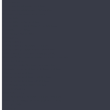
Нутромеры
Нутромеры индикаторные
Нутромеры микрометрические
Индикаторы часового типа
Угольники
Угольники поверочные
Угольники с широким основанием
Стойки, Штативы
Шаблоны сварщика
Угломеры
Глубиномеры
Глубиномеры индикаторные
Глубиномеры микрометрические
Набор концевых мер длины (КМД)
Многооборотные индикаторные головки
Наборы щупов
Шаблоны резьбовые, радиусные
Призмы поверочные и разметочные
Плиты поверочные
Плиты поверочные гранитные
Плиты поверочные чугунные
Стенкомеры индикаторные
Нормалемеры
Микрокаторы
Толщиномеры индикторные ручные
Визуально-измерительный контроль
Наборы ВИК
Шаблоны