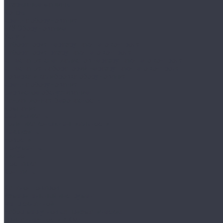
Разрывные машины
Копры
Аренда оборудования
Б/У Оборудование
Услуги
Лаборатория неразрушающего контроля
Лаборатория разрушающего контроля
Аттестация специалистов неразрушающего контроля
Аттестация лабораторий неразрушающего контроля
Поверка и калибровка оборудования
Аренда оборудования
Сервисное обслуживание
Радиационная безопасность
Компания
Сертификаты
Политика конфиденциальности
Реквизиты
Новости
Документы
Видео
Доставка
Контакты
...
Каталог товаров
Измерительный инструмент
Метр складной
Набор мер угловых призматических
Принадлежности к КМД