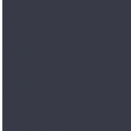
Вихретоковые толщиномеры покрытий
Тепловой контроль
Инфракрасные термометры
Тепловизоры
Термометры
Электрический контроль
Дефектоскопы
Трещиномеры
Измерители теплопроводности
Вибрационный контроль
Виброметры
Разрушающий контроль
Разрывные машины
Гидравлические
Электромеханические
Копры
Спектрометры
Переносные спектрометры
Стационарные спектрометры
Твердомеры
Динамические твердомеры
Комбинированные твердомеры
Меры твердости
Металла
Минералов
Резин и пластмасс
Стационарные твердомеры
Ультразвуковые твердомеры