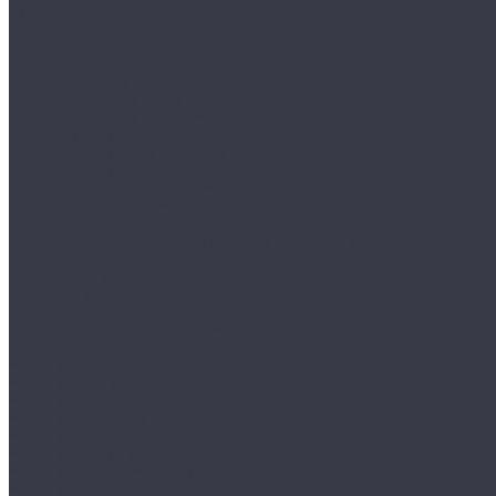
Рулетки
Скоба
Скобы индикаторные
Скобы рычажные
Штангенинструмент
Штангенглубиномеры механические
Штангенглубиномеры цифровые
Штангензубомеры
Штангенрейсмасы механические
Штангенрейсмасы цифровые
Штангенциркули механические
Штангенциркули цифровые
Штангенциркули с круговой шкалой
Штангенциркули с твердосплавными насадками
Линейки
Линейка синусная тип ЛС
Линейки измерительные ЛИ
Линейки поверочные тип ШД
Линейки поверочные тип ШМ
Линейки поверочные тип ШП
Микрометры
Микрометры рычажные
Микрометры трубные
Микрометры зубомерные
Микрометры листовые
Микрометры механические гладкие
Микрометры со вставками
Микрометры цифровые