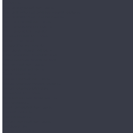
Шаблоны
Ультразвуковой контроль
Ультразвуковые ручные дефектоскопы
Ультразвуковые толщиномеры
Рентгеновский контроль
Рентгеновские аппараты
Рентгеновская пленка
Капиллярный контроль
Набор Chemetall
Набор Sherwin для КД
Контроль герметичности
Акустические течеискатели
Пузырьковые течеискатели
Магнитный контроль
Постоянные магниты
Электромагниты
Вихретоковый контроль
Вихретоковые дефектоскопы
Вихретоковые сканеры
Тепловой контроль
Инфракрасные термометры
Тепловизоры
Электрический контроль
Дефектоскопы
Трещиномеры
Вибрационный контроль
Виброметры
Разрушающий контроль