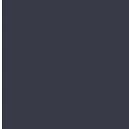
Принадлежности для рентгена
Капиллярный контроль
Набор Chemetall
Набор Sherwin для КД
Набор R-Test для КД
Набор для капиллярного контроля КЛЕВЕР
Набор Magnaflux для КД
Стандартные образцы для КД
Ультрафиолетовые лампы для КД
Контроль герметичности
Акустические течеискатели
Пузырьковые течеискатели
Рамки вакуумные для пузырьковых течеискателей
Контрольные течи
Расходные материалы для течеискания
Магнитный контроль
Постоянные магниты
Электромагниты
Стационарные дефектоскопы
Толщиномеры магнитные
Расходные материалы для магнитопорошкового контроля
Стандартные образцы по МПД
Магнитометры
Ферритометры
Ультрафиолетовые лампы для МПД
Вихретоковый контроль
Вихретоковые дефектоскопы
Вихретоковые сканеры