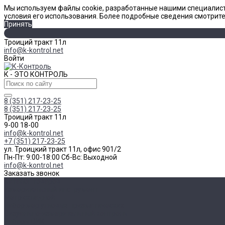
Мы используем файлы cookie, разработанные нашими специалист
условия его использования. Более подробные сведения смотрит
Принять
Троиций тракт 11л
info@k-kontrol.net
Войти
К - ЭТО КОНТРОЛЬ
8 (351) 217-23-25
8 (351) 217-23-25
Троиций тракт 11л
9-00 18-00
info@k-kontrol.net
+7 (351) 217-23-25
ул. Троицкий тракт 11л, офис 901/2
Пн-Пт: 9:00-18:00 Cб-Вс: Выходной
info@k-kontrol.net
Заказать звонок
Каталог товаров
Измерительный инструмент
Метр складной
Набор мер угловых призматических
Визуально-измерительный контроль
Наборы ВИК