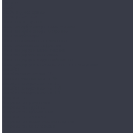
Рулетки
Скоба
Скобы индикаторные
Скобы рычажные
Штангенинструмент
Штангенглубиномеры механические
Штангенглубиномеры цифровые
Штангензубомеры
Штангенрейсмасы механические
Штангенрейсмасы цифровые
Штангенциркули механические
Штангенциркули цифровые
Штангенциркули с круговой шкалой
Штангенциркули с твердосплавными насадками
Линейки
Линейка синусная тип ЛС
Линейки измерительные ЛИ
Линейки поверочные тип ШД
Линейки поверочные тип ШМ
Линейки поверочные тип ШП
Микрометры
Микрометры рычажные
Микрометры трубные
Микрометры зубомерные
Микрометры листовые
Микрометры механические гладкие
Микрометры со вставками
Микрометры цифровые