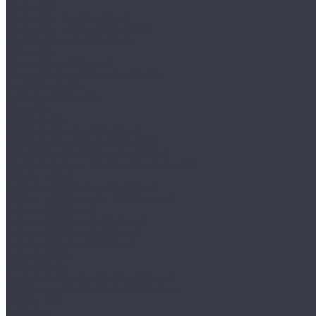
Нутромеры
Нутромеры индикаторные
Нутромеры микрометрические
Индикаторы часового типа
Угольники
Угольники поверочные
Угольники с широким основанием
Стойки, Штативы
Шаблоны сварщика
Угломеры
Глубиномеры
Глубиномеры индикаторные
Глубиномеры микрометрические
Набор концевых мер длины (КМД)
Многооборотные индикаторные головки
Наборы щупов
Шаблоны резьбовые, радиусные
Призмы поверочные и разметочные
Плиты поверочные
Плиты поверочные гранитные
Плиты поверочные чугунные
Стенкомеры индикаторные
Нормалемеры
Микрокаторы
Толщиномеры индикторные ручные
Визуально-измерительный контроль
Наборы ВИК
Шаблоны