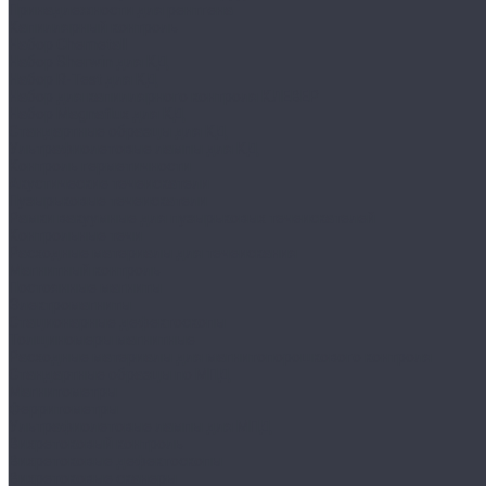
Принадлежности для рентгена
Капиллярный контроль
Набор Chemetall
Набор Sherwin для КД
Набор R-Test для КД
Набор для капиллярного контроля КЛЕВЕР
Набор Magnaflux для КД
Стандартные образцы для КД
Ультрафиолетовые лампы для КД
Контроль герметичности
Акустические течеискатели
Пузырьковые течеискатели
Рамки вакуумные для пузырьковых течеискателей
Контрольные течи
Расходные материалы для течеискания
Магнитный контроль
Постоянные магниты
Электромагниты
Стационарные дефектоскопы
Толщиномеры магнитные
Расходные материалы для магнитопорошкового контроля
Стандартные образцы по МПД
Магнитометры
Ферритометры
Ультрафиолетовые лампы для МПД
Вихретоковый контроль
Вихретоковые дефектоскопы
Вихретоковые сканеры