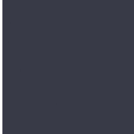
Вихретоковые толщиномеры покрытий
Тепловой контроль
Инфракрасные термометры
Тепловизоры
Термометры
Электрический контроль
Дефектоскопы
Трещиномеры
Измерители теплопроводности
Вибрационный контроль
Виброметры
Разрушающий контроль
Разрывные машины
Гидравлические
Электромеханические
Копры
Спектрометры
Переносные спектрометры
Стационарные спектрометры
Твердомеры
Динамические твердомеры
Комбинированные твердомеры
Меры твердости
Металла
Минералов
Резин и пластмасс
Стационарные твердомеры
Ультразвуковые твердомеры