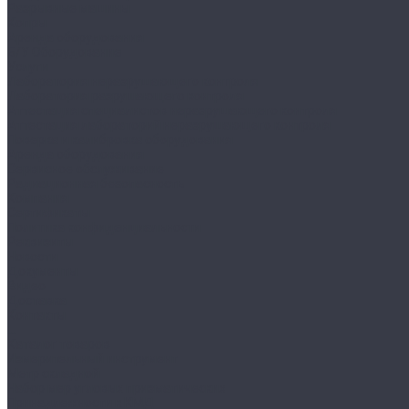
Разрывные машины
Копры
Аренда оборудования
Б/У Оборудование
Услуги
Лаборатория неразрушающего контроля
Лаборатория разрушающего контроля
Аттестация специалистов неразрушающего контроля
Аттестация лабораторий неразрушающего контроля
Поверка и калибровка оборудования
Аренда оборудования
Сервисное обслуживание
Радиационная безопасность
Компания
Сертификаты
Политика конфиденциальности
Реквизиты
Новости
Документы
Видео
Доставка
Контакты
...
Каталог товаров
Измерительный инструмент
Метр складной
Набор мер угловых призматических
Принадлежности к КМД