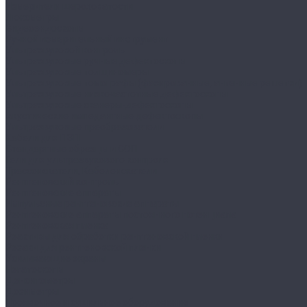
Измерители шероховатости
Люксметры
Видеоэндоскопы
Ручной измерительный инструмент
Ультразвуковой контроль
Ультразвуковые ручные дефектоскопы
Ультразвуковые толщиномеры
Ультразвуковые томографы (фазированные, антенные решетки)
Ультразвуковые низкочастотные дефектоскопы
Ультразвуковые сканеры-дефектоскопы
Акустические импедантные дефектоскопы
Ультразвуковые преобразователи
Кабели для ПЭП
Стандартные образцы и СОП
Гели для ультразвукового контроля
Трассоискатели, Кабелеискатели
Рентгеновский контроль
Рентгеновские аппараты
Импульсные рентгеновские аппараты
Рентгеновские аппараты постоянного потенциала
Рентгеновская пленка
Реактивы для обработки рентгеновской пленки
Резаки для рентгеновской пленки
Усиливающие экраны
Негатоскопы
Денситометры
Дозиметры
Проявочное и сушильное оборудование