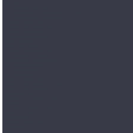
Шаблоны
Ультразвуковой контроль
Ультразвуковые ручные дефектоскопы
Ультразвуковые толщиномеры
Рентгеновский контроль
Рентгеновские аппараты
Рентгеновская пленка
Капиллярный контроль
Набор Chemetall
Набор Sherwin для КД
Контроль герметичности
Акустические течеискатели
Пузырьковые течеискатели
Магнитный контроль
Постоянные магниты
Электромагниты
Вихретоковый контроль
Вихретоковые дефектоскопы
Вихретоковые сканеры
Тепловой контроль
Инфракрасные термометры
Тепловизоры
Электрический контроль
Дефектоскопы
Трещиномеры
Вибрационный контроль
Виброметры
Разрушающий контроль