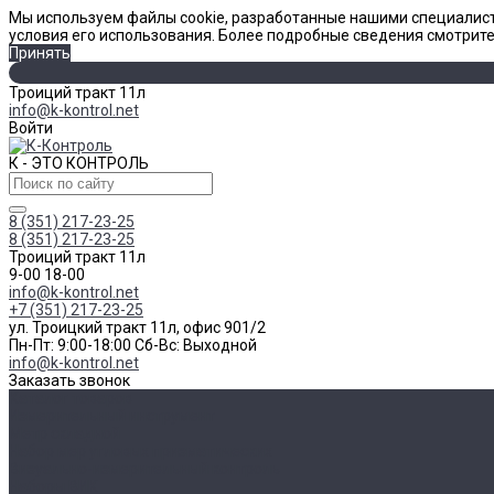
Мы используем файлы cookie, разработанные нашими специалист
условия его использования. Более подробные сведения смотрит
Принять
Троиций тракт 11л
info@k-kontrol.net
Войти
К - ЭТО КОНТРОЛЬ
8 (351) 217-23-25
8 (351) 217-23-25
Троиций тракт 11л
9-00 18-00
info@k-kontrol.net
+7 (351) 217-23-25
ул. Троицкий тракт 11л, офис 901/2
Пн-Пт: 9:00-18:00 Cб-Вс: Выходной
info@k-kontrol.net
Заказать звонок
Каталог товаров
Измерительный инструмент
Метр складной
Набор мер угловых призматических
Визуально-измерительный контроль
Наборы ВИК