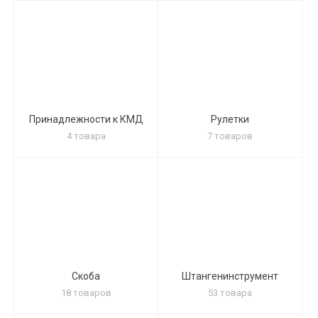
Принадлежности к КМД
Рулетки
4 товара
7 товаров
Скоба
Штангенинструмент
18 товаров
53 товара