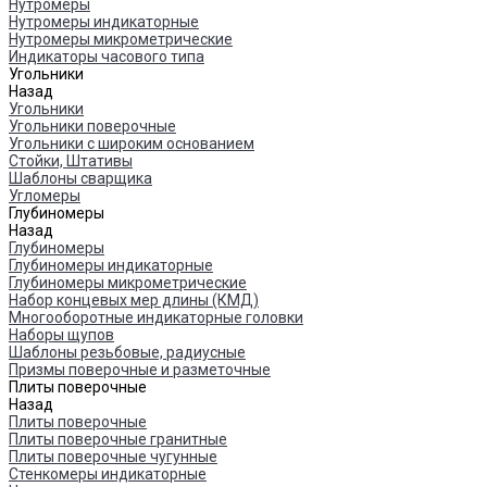
Нутромеры
Нутромеры индикаторные
Нутромеры микрометрические
Индикаторы часового типа
Угольники
Назад
Угольники
Угольники поверочные
Угольники с широким основанием
Стойки, Штативы
Шаблоны сварщика
Угломеры
Глубиномеры
Назад
Глубиномеры
Глубиномеры индикаторные
Глубиномеры микрометрические
Набор концевых мер длины (КМД)
Многооборотные индикаторные головки
Наборы щупов
Шаблоны резьбовые, радиусные
Призмы поверочные и разметочные
Плиты поверочные
Назад
Плиты поверочные
Плиты поверочные гранитные
Плиты поверочные чугунные
Стенкомеры индикаторные