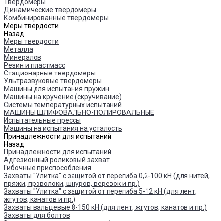
Твердомеры
Динамические твердомеры
Комбинированные твердомеры
Меры твердости
Назад
Меры твердости
Металла
Минералов
Резин и пластмасс
Стационарные твердомеры
Ультразвуковые твердомеры
Машины для испытания пружин
Машины на кручение (скручивание)
Системы температурных испытаний
МАШИНЫ ШЛИФОВАЛЬНО-ПОЛИРОВАЛЬНЫЕ
Испытательные прессы
Машины на испытания на усталость
Принадлежности для испытаний
Назад
Принадлежности для испытаний
Адгезионный роликовый захват
Гибочные приспособления
Захваты "Улитка" с защитой от перегиба 0,2-100 кН (для нитей,
пряжи, проволоки, шнуров, веревок и пр.)
Захваты "Улитка" с защитой от перегиба 5-12 кН (для лент,
жгутов, канатов и пр.)
Захваты вальцевые 8-150 кН (для лент, жгутов, канатов и пр.)
Захваты для болтов