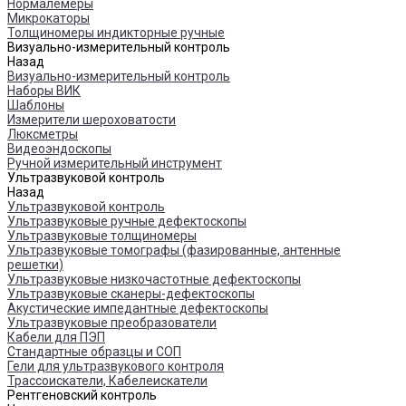
Нормалемеры
Микрокаторы
Толщиномеры индикторные ручные
Визуально-измерительный контроль
Назад
Визуально-измерительный контроль
Наборы ВИК
Шаблоны
Измерители шероховатости
Люксметры
Видеоэндоскопы
Ручной измерительный инструмент
Ультразвуковой контроль
Назад
Ультразвуковой контроль
Ультразвуковые ручные дефектоскопы
Ультразвуковые толщиномеры
Ультразвуковые томографы (фазированные, антенные
решетки)
Ультразвуковые низкочастотные дефектоскопы
Ультразвуковые сканеры-дефектоскопы
Акустические импедантные дефектоскопы
Ультразвуковые преобразователи
Кабели для ПЭП
Стандартные образцы и СОП
Гели для ультразвукового контроля
Трассоискатели, Кабелеискатели
Рентгеновский контроль