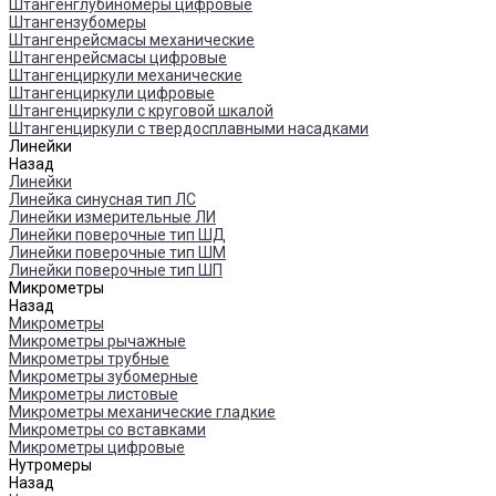
Штангенглубиномеры цифровые
Штангензубомеры
Штангенрейсмасы механические
Штангенрейсмасы цифровые
Штангенциркули механические
Штангенциркули цифровые
Штангенциркули с круговой шкалой
Штангенциркули с твердосплавными насадками
Линейки
Назад
Линейки
Линейка синусная тип ЛС
Линейки измерительные ЛИ
Линейки поверочные тип ШД
Линейки поверочные тип ШМ
Линейки поверочные тип ШП
Микрометры
Назад
Микрометры
Микрометры рычажные
Микрометры трубные
Микрометры зубомерные
Микрометры листовые
Микрометры механические гладкие
Микрометры со вставками
Микрометры цифровые
Нутромеры
Назад