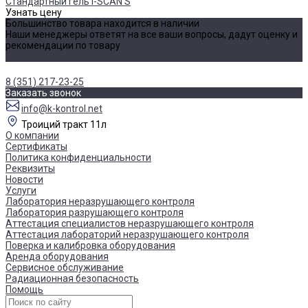
Стандартный гель I-SCAN S
Узнать цену
Большинство товара находится в наличии
Наши менеджеры ответят на все ваши вопросы, дадут оценку и
рекомендации по товару
Уточнить наличие
8 (351) 217-23-25
Заказать звонок
info@k-kontrol.net
Троиций тракт 11л
О компании
Сертификаты
Политика конфиденциальности
Реквизиты
Новости
Услуги
Лаборатория неразрушающего контроля
Лаборатория разрушающего контроля
Аттестация специалистов неразрушающего контроля
Аттестация лабораторий неразрушающего контроля
Поверка и калибровка оборудования
Аренда оборудования
Сервисное обслуживание
Радиационная безопасность
Помощь