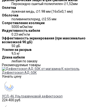
Диэлектрическая защита центральной жилы
Пероксидно сшитый полиэтилен ∅1,52мм
Оплетка
луженая медь, ∅1.98 мм (16х5х0,1 мм)
Оболочка
поливинилхлорид, ∅2.55 мм
Сопротивление изоляции
5000 мОм/км
Индуктивность кабеля
0.23 мкГн/м
Эффективность экранирования (при максимально
возможной 90 дБ)
50 дБ
Усилие на разрыв
9,5 кг
Длина кабеля
любая по заказу
Рекомендуемые товары
Дефектоскоп АД-50К
Узнать цену
УСД-46 Ультразвуковой дефектоскоп
224 400 руб.