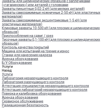
Захваты для цилиндрических образцов с заплечиками
(«гагаринских») или деталей с головками
Захваты пинцетные 0,02-2 кН (для мелких деталей)
Захваты самозажимные ножничные 2-50 кН (для эластичных
материалов)
Захваты самозажимные эксцентриковые 1-5 кН (для
эластичных материалов)
Клиновые захваты 10-500 кН (для плоских и цилиндрических
образцов)
Приспособления на сдвиг / срез
Тисочные захваты 0,1-100 кН (для плоских и цилиндрических
образцов)
Контроль качества покрытий
Машина для испытаний на трение и износ
Cтанки для нанесения надреза
Аренда оборудования
Б/У Оборудование
Услуги
Назад
Услуги
Лаборатория неразрушающего контроля
Лаборатория разрушающего контроля
Аттестация специалистов неразрушающего контроля
Аттестация лабораторий неразрушающего контроля
Поверка и калибровка оборудования
Аренда оборудования
Сервисное обслуживание
Радиационная безопасность