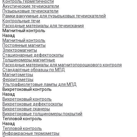
Контроль герметичности
Акустические течеискатели
Пузырьковые течеискатели
Рамки вакуумные для пузырьковых течеискателей
Контрольные течи
Расходные материалы для течеискания
Магнитный контроль
Назад
Магнитный контроль
Постоянные магниты
Электромагниты
Стационарные дефектоскопы
Толщиномеры магнитные
Расходные материалы для магнитопорошкового контроля
Стандартные образцы по МПД
Магнитометры
Ферритометры
Ультрафиолетовые лампы для МПД
Вихретоковый контроль
Назад
Вихретоковый контроль
Вихретоковые дефектоскопы
Вихретоковые сканеры
Вихретоковые толщиномеры покрытий
Тепловой контроль
Назад
Тепловой контроль
Инфракрасные термометры