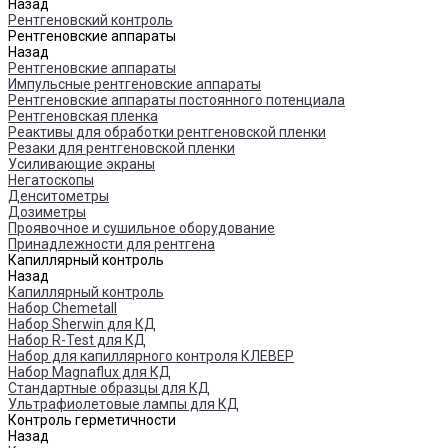
Назад
Рентгеновский контроль
Рентгеновские аппараты
Назад
Рентгеновские аппараты
Импульсные рентгеновские аппараты
Рентгеновские аппараты постоянного потенциала
Рентгеновская пленка
Реактивы для обработки рентгеновской пленки
Резаки для рентгеновской пленки
Усиливающие экраны
Негатоскопы
Денситометры
Дозиметры
Проявочное и сушильное оборудование
Принадлежности для рентгена
Капиллярный контроль
Назад
Капиллярный контроль
Набор Chemetall
Набор Sherwin для КД
Набор R-Test для КД
Набор для капиллярного контроля КЛЕВЕР
Набор Magnaflux для КД
Стандартные образцы для КД
Ультрафиолетовые лампы для КД
Контроль герметичности
Назад