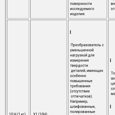
поверхности
вн
исследуемого
от
изделия.
Преобразователь с
уменьшенной
нагрузкой для
измерения
твердости
деталей, имеющих
То
особенно
аз
повышенные
це
требования
сл
(отсутствие
ма
отпечатков).
Например,
шлифованные,
полированные
10 Н (1 кг)
У1 (10Н)