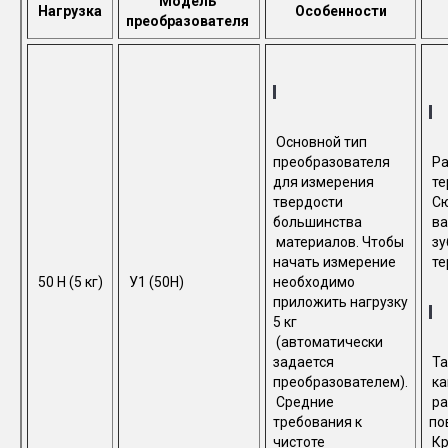
Модель
Нагрузка
Особенности
преобразователя
Основной тип
преобразователя
Ра
для измерения
те
твердости
Сю
большинства
ва
материалов. Чтобы
зу
начать измерение
те
50 Н (5 кг)
У1 (50Н)
необходимо
приложить нагрузку
5 кг
(автоматически
задается
Та
преобразователем).
ка
Средние
ра
требования к
по
чистоте
Кр