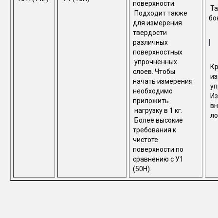
поверхности.
Та
Подходит также
бо
для измерения
твердости
различных
поверхностных
упрочненных
Кр
слоев. Чтобы
из
начать измерения
уп
необходимо
Из
приложить
вн
нагрузку в 1 кг.
ло
Более высокие
требования к
чистоте
поверхности по
сравнению с У1
(50Н).