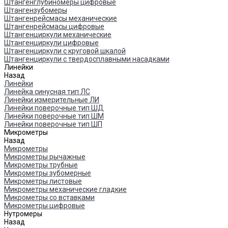
Штангенглубиномеры цифровые
Штангензубомеры
Штангенрейсмасы механические
Штангенрейсмасы цифровые
Штангенциркули механические
Штангенциркули цифровые
Штангенциркули с круговой шкалой
Штангенциркули с твердосплавными насадками
Линейки
Назад
Линейки
Линейка синусная тип ЛС
Линейки измерительные ЛИ
Линейки поверочные тип ШД
Линейки поверочные тип ШМ
Линейки поверочные тип ШП
Микрометры
Назад
Микрометры
Микрометры рычажные
Микрометры трубные
Микрометры зубомерные
Микрометры листовые
Микрометры механические гладкие
Микрометры со вставками
Микрометры цифровые
Нутромеры
Назад