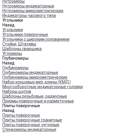
Нутромеры
Нутромеры индикаторные
Нутромеры микрометрические
Индикаторы часового типа
Угольники
Назад
Угольники
Угольники поверочные
Угольники с широким основанием
Стойки, Штативы
Шаблоны сварщика
Угломеры
Глубиномеры
Назад
Глубиномеры
Глубиномеры индикаторные
Глубиномеры микрометрические
Набор концевых мер длины (КМД)
Многооборотные индикаторные головки
Наборы щупов
Шаблоны резьбовые, радиусные
Призмы поверочные и разметочные
Плиты поверочные
Назад
Плиты поверочные
Плиты поверочные гранитные
Плиты поверочные чугунные
Стенкомеры индикаторные