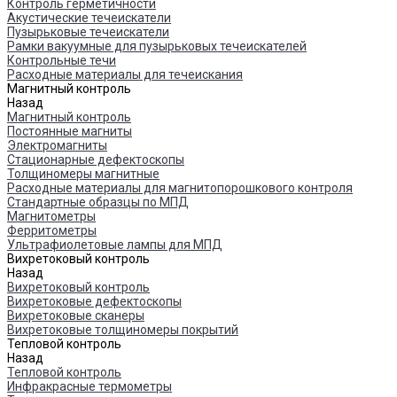
Контроль герметичности
Акустические течеискатели
Пузырьковые течеискатели
Рамки вакуумные для пузырьковых течеискателей
Контрольные течи
Расходные материалы для течеискания
Магнитный контроль
Назад
Магнитный контроль
Постоянные магниты
Электромагниты
Стационарные дефектоскопы
Толщиномеры магнитные
Расходные материалы для магнитопорошкового контроля
Стандартные образцы по МПД
Магнитометры
Ферритометры
Ультрафиолетовые лампы для МПД
Вихретоковый контроль
Назад
Вихретоковый контроль
Вихретоковые дефектоскопы
Вихретоковые сканеры
Вихретоковые толщиномеры покрытий
Тепловой контроль
Назад
Тепловой контроль
Инфракрасные термометры