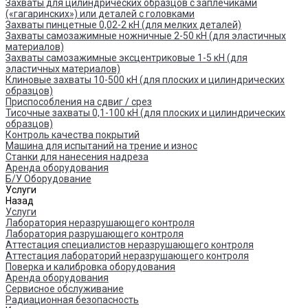
Захваты для цилиндрических образцов с заплечиками
(«гагаринских») или деталей с головками
Захваты пинцетные 0,02-2 кН (для мелких деталей)
Захваты самозажимные ножничные 2-50 кН (для эластичных
материалов)
Захваты самозажимные эксцентриковые 1-5 кН (для
эластичных материалов)
Клиновые захваты 10-500 кН (для плоских и цилиндрических
образцов)
Приспособления на сдвиг / срез
Тисочные захваты 0,1-100 кН (для плоских и цилиндрических
образцов)
Контроль качества покрытий
Машина для испытаний на трение и износ
Cтанки для нанесения надреза
Аренда оборудования
Б/У Оборудование
Услуги
Назад
Услуги
Лаборатория неразрушающего контроля
Лаборатория разрушающего контроля
Аттестация специалистов неразрушающего контроля
Аттестация лабораторий неразрушающего контроля
Поверка и калибровка оборудования
Аренда оборудования
Сервисное обслуживание
Радиационная безопасность