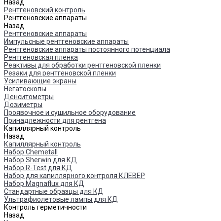
Назад
Рентгеновский контроль
Рентгеновские аппараты
Назад
Рентгеновские аппараты
Импульсные рентгеновские аппараты
Рентгеновские аппараты постоянного потенциала
Рентгеновская пленка
Реактивы для обработки рентгеновской пленки
Резаки для рентгеновской пленки
Усиливающие экраны
Негатоскопы
Денситометры
Дозиметры
Проявочное и сушильное оборудование
Принадлежности для рентгена
Капиллярный контроль
Назад
Капиллярный контроль
Набор Chemetall
Набор Sherwin для КД
Набор R-Test для КД
Набор для капиллярного контроля КЛЕВЕР
Набор Magnaflux для КД
Стандартные образцы для КД
Ультрафиолетовые лампы для КД
Контроль герметичности
Назад