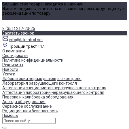
Большинство товара находится в наличии
Наши менеджеры ответят на все ваши вопросы, дадут оценку и
рекомендации по товару
Уточнить наличие
8 (351) 217-23-25
Заказать звонок
info@k-kontrol.net
Троиций тракт 11л
О компании
Сертификаты
Политика конфиденциальности
Реквизиты
Новости
Услуги
Лаборатория неразрушающего контроля
Лаборатория разрушающего контроля
Аттестация специалистов неразрушающего контроля
Аттестация лабораторий неразрушающего контроля
Поверка и калибровка оборудования
Аренда оборудования
Сервисное обслуживание
Радиационная безопасность
Помощь