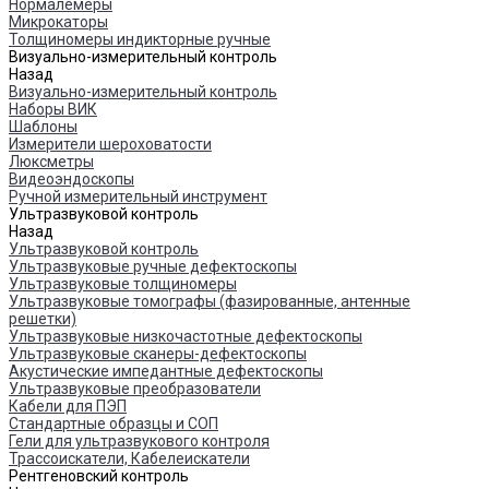
Нормалемеры
Микрокаторы
Толщиномеры индикторные ручные
Визуально-измерительный контроль
Назад
Визуально-измерительный контроль
Наборы ВИК
Шаблоны
Измерители шероховатости
Люксметры
Видеоэндоскопы
Ручной измерительный инструмент
Ультразвуковой контроль
Назад
Ультразвуковой контроль
Ультразвуковые ручные дефектоскопы
Ультразвуковые толщиномеры
Ультразвуковые томографы (фазированные, антенные
решетки)
Ультразвуковые низкочастотные дефектоскопы
Ультразвуковые сканеры-дефектоскопы
Акустические импедантные дефектоскопы
Ультразвуковые преобразователи
Кабели для ПЭП
Стандартные образцы и СОП
Гели для ультразвукового контроля
Трассоискатели, Кабелеискатели
Рентгеновский контроль