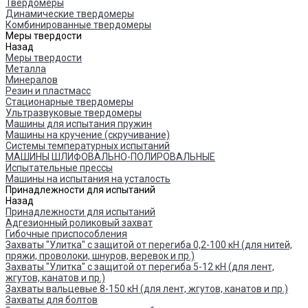
Твердомеры
Динамические твердомеры
Комбинированные твердомеры
Меры твердости
Назад
Меры твердости
Металла
Минералов
Резин и пластмасс
Стационарные твердомеры
Ультразвуковые твердомеры
Машины для испытания пружин
Машины на кручение (скручивание)
Системы температурных испытаний
МАШИНЫ ШЛИФОВАЛЬНО-ПОЛИРОВАЛЬНЫЕ
Испытательные прессы
Машины на испытания на усталость
Принадлежности для испытаний
Назад
Принадлежности для испытаний
Адгезионный роликовый захват
Гибочные приспособления
Захваты "Улитка" с защитой от перегиба 0,2-100 кН (для нитей,
пряжи, проволоки, шнуров, веревок и пр.)
Захваты "Улитка" с защитой от перегиба 5-12 кН (для лент,
жгутов, канатов и пр.)
Захваты вальцевые 8-150 кН (для лент, жгутов, канатов и пр.)
Захваты для болтов