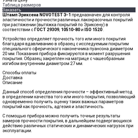
Таблица размеров
Заказать
Штамп Эриксена NOVOTEST Э-1
предназначен для контроля
эластичности и прочности различных лакокрасочных покрытий
при растяжении (вытяжка покрытий по Эриксену) в
соответствии с
ГОСТ 29309
,
10510-80
и
ISO 1520
.
Устройство определяет прочность того или иного покрытия
благодаря вдавливанию в образец с исследуемым покрытим
специального сферического наконечника пуансона диаметром
20 мм. Показания прибора фиксируются в момент разрушения
покрытия. Образец закреплен на матрице с чашеобразным
изгибом внутренним диаметром 27 мм.
Способы оплаты
Доставка
Описание
Данный способ определения прочности – эффективный метод
в определении качества того или иного покрытия, позволяющий
одновременно получить оценку таких важных параметров
покрытий как прочность, адгезия и эластичность.
С помощью прибора можно получить точные результаты
замеров прочности покрытия, в дальнейшем подвергающихся
действию различных статических и динамических нагрузок при
эксплуатации.