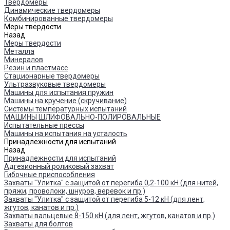
Твердомеры
Динамические твердомеры
Комбинированные твердомеры
Меры твердости
Назад
Меры твердости
Металла
Минералов
Резин и пластмасс
Стационарные твердомеры
Ультразвуковые твердомеры
Машины для испытания пружин
Машины на кручение (скручивание)
Системы температурных испытаний
МАШИНЫ ШЛИФОВАЛЬНО-ПОЛИРОВАЛЬНЫЕ
Испытательные прессы
Машины на испытания на усталость
Принадлежности для испытаний
Назад
Принадлежности для испытаний
Адгезионный роликовый захват
Гибочные приспособления
Захваты "Улитка" с защитой от перегиба 0,2-100 кН (для нитей,
пряжи, проволоки, шнуров, веревок и пр.)
Захваты "Улитка" с защитой от перегиба 5-12 кН (для лент,
жгутов, канатов и пр.)
Захваты вальцевые 8-150 кН (для лент, жгутов, канатов и пр.)
Захваты для болтов