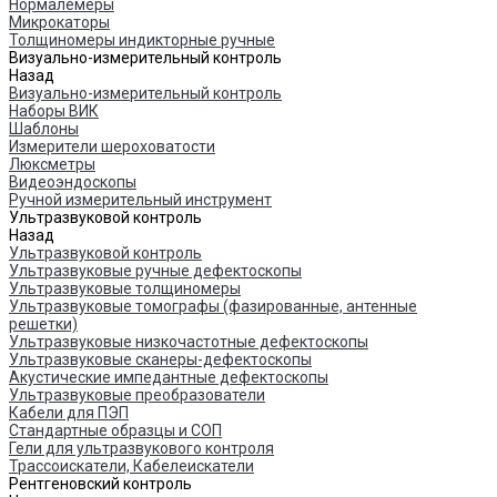
Нормалемеры
Микрокаторы
Толщиномеры индикторные ручные
Визуально-измерительный контроль
Назад
Визуально-измерительный контроль
Наборы ВИК
Шаблоны
Измерители шероховатости
Люксметры
Видеоэндоскопы
Ручной измерительный инструмент
Ультразвуковой контроль
Назад
Ультразвуковой контроль
Ультразвуковые ручные дефектоскопы
Ультразвуковые толщиномеры
Ультразвуковые томографы (фазированные, антенные
решетки)
Ультразвуковые низкочастотные дефектоскопы
Ультразвуковые сканеры-дефектоскопы
Акустические импедантные дефектоскопы
Ультразвуковые преобразователи
Кабели для ПЭП
Стандартные образцы и СОП
Гели для ультразвукового контроля
Трассоискатели, Кабелеискатели
Рентгеновский контроль