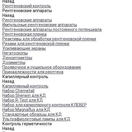
Назад
Рентгеновский контроль
Рентгеновские аппараты
Назад
Рентгеновские аппараты
Импульсные рентгеновские аппараты
Рентгеновские аппараты постоянного потенциала
Рентгеновская пленка
Реактивы для обработки рентгеновской пленки
Резаки для рентгеновской пленки
Усиливающие экраны
Негатоскопы
Денситометры
Дозиметры
Проявочное и сушильное оборудование
Принадлежности для рентгена
Капиллярный контроль
Назад
Капиллярный контроль
Набор Chemetall
Набор Sherwin для КД
Набор R-Test для КД
Набор для капиллярного контроля КЛЕВЕР
Набор Magnaflux для КД
Стандартные образцы для КД
Ультрафиолетовые лампы для КД
Контроль герметичности
Назад