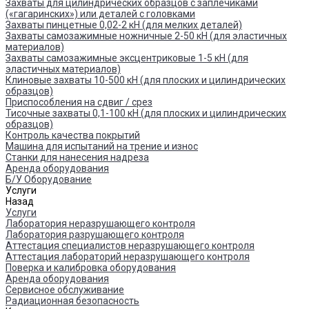
Захваты для цилиндрических образцов с заплечиками
(«гагаринских») или деталей с головками
Захваты пинцетные 0,02-2 кН (для мелких деталей)
Захваты самозажимные ножничные 2-50 кН (для эластичных
материалов)
Захваты самозажимные эксцентриковые 1-5 кН (для
эластичных материалов)
Клиновые захваты 10-500 кН (для плоских и цилиндрических
образцов)
Приспособления на сдвиг / срез
Тисочные захваты 0,1-100 кН (для плоских и цилиндрических
образцов)
Контроль качества покрытий
Машина для испытаний на трение и износ
Cтанки для нанесения надреза
Аренда оборудования
Б/У Оборудование
Услуги
Назад
Услуги
Лаборатория неразрушающего контроля
Лаборатория разрушающего контроля
Аттестация специалистов неразрушающего контроля
Аттестация лабораторий неразрушающего контроля
Поверка и калибровка оборудования
Аренда оборудования
Сервисное обслуживание
Радиационная безопасность