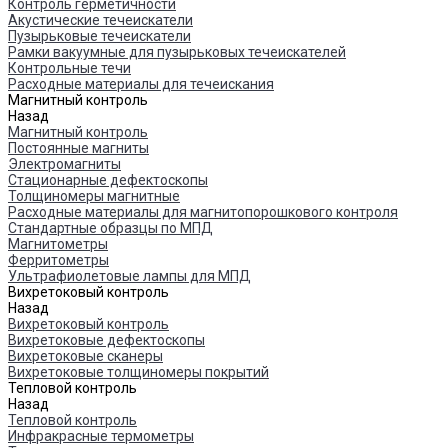
Контроль герметичности
Акустические течеискатели
Пузырьковые течеискатели
Рамки вакуумные для пузырьковых течеискателей
Контрольные течи
Расходные материалы для течеискания
Магнитный контроль
Назад
Магнитный контроль
Постоянные магниты
Электромагниты
Стационарные дефектоскопы
Толщиномеры магнитные
Расходные материалы для магнитопорошкового контроля
Стандартные образцы по МПД
Магнитометры
Ферритометры
Ультрафиолетовые лампы для МПД
Вихретоковый контроль
Назад
Вихретоковый контроль
Вихретоковые дефектоскопы
Вихретоковые сканеры
Вихретоковые толщиномеры покрытий
Тепловой контроль
Назад
Тепловой контроль
Инфракрасные термометры