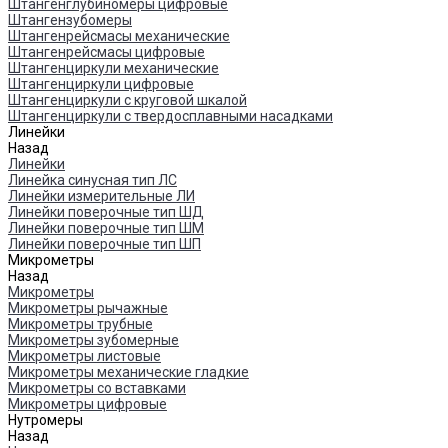
Штангенглубиномеры цифровые
Штангензубомеры
Штангенрейсмасы механические
Штангенрейсмасы цифровые
Штангенциркули механические
Штангенциркули цифровые
Штангенциркули с круговой шкалой
Штангенциркули с твердосплавными насадками
Линейки
Назад
Линейки
Линейка синусная тип ЛС
Линейки измерительные ЛИ
Линейки поверочные тип ШД
Линейки поверочные тип ШМ
Линейки поверочные тип ШП
Микрометры
Назад
Микрометры
Микрометры рычажные
Микрометры трубные
Микрометры зубомерные
Микрометры листовые
Микрометры механические гладкие
Микрометры со вставками
Микрометры цифровые
Нутромеры
Назад