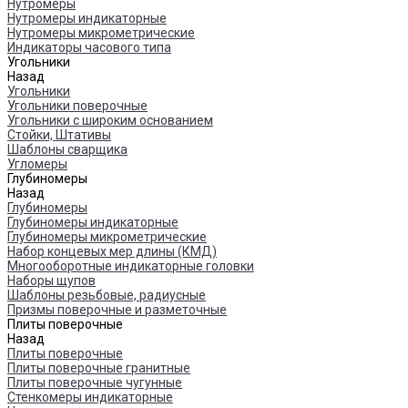
Нутромеры
Нутромеры индикаторные
Нутромеры микрометрические
Индикаторы часового типа
Угольники
Назад
Угольники
Угольники поверочные
Угольники с широким основанием
Стойки, Штативы
Шаблоны сварщика
Угломеры
Глубиномеры
Назад
Глубиномеры
Глубиномеры индикаторные
Глубиномеры микрометрические
Набор концевых мер длины (КМД)
Многооборотные индикаторные головки
Наборы щупов
Шаблоны резьбовые, радиусные
Призмы поверочные и разметочные
Плиты поверочные
Назад
Плиты поверочные
Плиты поверочные гранитные
Плиты поверочные чугунные
Стенкомеры индикаторные