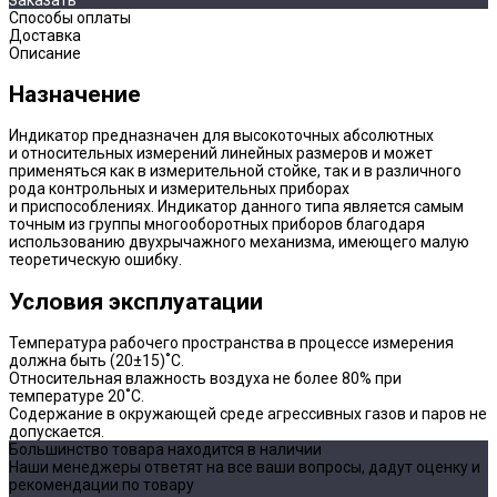
Способы оплаты
Доставка
Описание
Назначение
Индикатор предназначен для высокоточных абсолютных
и относительных измерений линейных размеров и может
применяться как в измерительной стойке, так и в различного
рода контрольных и измерительных приборах
и приспособлениях. Индикатор данного типа является самым
точным из группы многооборотных приборов благодаря
использованию двухрычажного механизма, имеющего малую
теоретическую ошибку.
Условия эксплуатации
Температура рабочего пространства в процессе измерения
должна быть (20±15)˚С.
Относительная влажность воздуха не более 80% при
температуре 20˚С.
Содержание в окружающей среде агрессивных газов и паров не
допускается.
Большинство товара находится в наличии
Наши менеджеры ответят на все ваши вопросы, дадут оценку и
рекомендации по товару