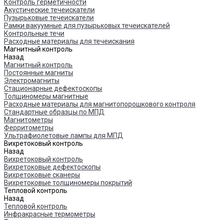
Контроль герметичности
Акустические течеискатели
Пузырьковые течеискатели
Рамки вакуумные для пузырьковых течеискателей
Контрольные течи
Расходные материалы для течеискания
Магнитный контроль
Назад
Магнитный контроль
Постоянные магниты
Электромагниты
Стационарные дефектоскопы
Толщиномеры магнитные
Расходные материалы для магнитопорошкового контроля
Стандартные образцы по МПД
Магнитометры
Ферритометры
Ультрафиолетовые лампы для МПД
Вихретоковый контроль
Назад
Вихретоковый контроль
Вихретоковые дефектоскопы
Вихретоковые сканеры
Вихретоковые толщиномеры покрытий
Тепловой контроль
Назад
Тепловой контроль
Инфракрасные термометры