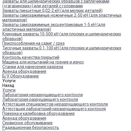
Захваты для цилиндрических образцов с заплечиками
(«гагаринских») или деталей с головками
Захваты пинцетные 0,02-2 кН (для мелких деталей)
Захваты самозажимные ножничные 2-50 кН (для эластичных
материалов)
Захваты самозажимные эксцентриковые 1-5 кН (для
эластичных материалов)
Клиновые захваты 10-500 кН (для плоских и цилиндрических
образцов)
Приспособления на сдвиг / срез
Тисочные захваты 0,1-100 кН (для плоских и цилиндрических
образцов)
Контроль качества покрытий
Машина для испытаний на трение и износ
Cтанки для нанесения надреза
Аренда оборудования
Б/У Оборудование
Услуги
Назад
Услуги
Лаборатория неразрушающего контроля
Лаборатория разрушающего контроля
Аттестация специалистов неразрушающего контроля
Аттестация лабораторий неразрушающего контроля
Поверка и калибровка оборудования
Аренда оборудования
Сервисное обслуживание
Радиационная безопасность