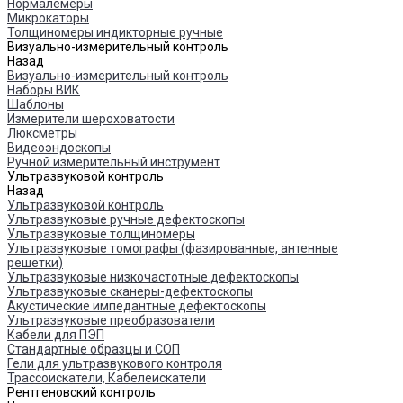
Нормалемеры
Микрокаторы
Толщиномеры индикторные ручные
Визуально-измерительный контроль
Назад
Визуально-измерительный контроль
Наборы ВИК
Шаблоны
Измерители шероховатости
Люксметры
Видеоэндоскопы
Ручной измерительный инструмент
Ультразвуковой контроль
Назад
Ультразвуковой контроль
Ультразвуковые ручные дефектоскопы
Ультразвуковые толщиномеры
Ультразвуковые томографы (фазированные, антенные
решетки)
Ультразвуковые низкочастотные дефектоскопы
Ультразвуковые сканеры-дефектоскопы
Акустические импедантные дефектоскопы
Ультразвуковые преобразователи
Кабели для ПЭП
Стандартные образцы и СОП
Гели для ультразвукового контроля
Трассоискатели, Кабелеискатели
Рентгеновский контроль