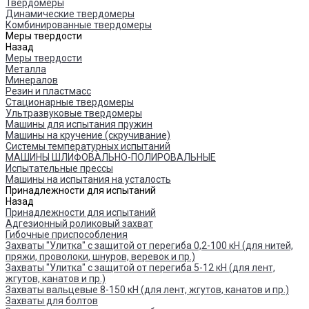
Твердомеры
Динамические твердомеры
Комбинированные твердомеры
Меры твердости
Назад
Меры твердости
Металла
Минералов
Резин и пластмасс
Стационарные твердомеры
Ультразвуковые твердомеры
Машины для испытания пружин
Машины на кручение (скручивание)
Системы температурных испытаний
МАШИНЫ ШЛИФОВАЛЬНО-ПОЛИРОВАЛЬНЫЕ
Испытательные прессы
Машины на испытания на усталость
Принадлежности для испытаний
Назад
Принадлежности для испытаний
Адгезионный роликовый захват
Гибочные приспособления
Захваты "Улитка" с защитой от перегиба 0,2-100 кН (для нитей,
пряжи, проволоки, шнуров, веревок и пр.)
Захваты "Улитка" с защитой от перегиба 5-12 кН (для лент,
жгутов, канатов и пр.)
Захваты вальцевые 8-150 кН (для лент, жгутов, канатов и пр.)
Захваты для болтов