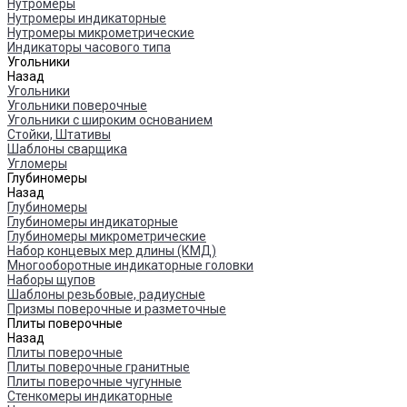
Нутромеры
Нутромеры индикаторные
Нутромеры микрометрические
Индикаторы часового типа
Угольники
Назад
Угольники
Угольники поверочные
Угольники с широким основанием
Стойки, Штативы
Шаблоны сварщика
Угломеры
Глубиномеры
Назад
Глубиномеры
Глубиномеры индикаторные
Глубиномеры микрометрические
Набор концевых мер длины (КМД)
Многооборотные индикаторные головки
Наборы щупов
Шаблоны резьбовые, радиусные
Призмы поверочные и разметочные
Плиты поверочные
Назад
Плиты поверочные
Плиты поверочные гранитные
Плиты поверочные чугунные
Стенкомеры индикаторные