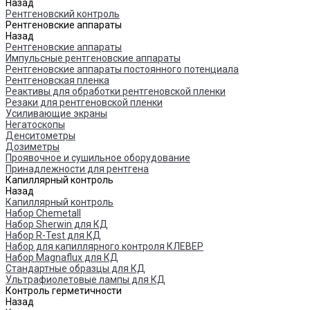
Назад
Рентгеновский контроль
Рентгеновские аппараты
Назад
Рентгеновские аппараты
Импульсные рентгеновские аппараты
Рентгеновские аппараты постоянного потенциала
Рентгеновская пленка
Реактивы для обработки рентгеновской пленки
Резаки для рентгеновской пленки
Усиливающие экраны
Негатоскопы
Денситометры
Дозиметры
Проявочное и сушильное оборудование
Принадлежности для рентгена
Капиллярный контроль
Назад
Капиллярный контроль
Набор Chemetall
Набор Sherwin для КД
Набор R-Test для КД
Набор для капиллярного контроля КЛЕВЕР
Набор Magnaflux для КД
Стандартные образцы для КД
Ультрафиолетовые лампы для КД
Контроль герметичности
Назад