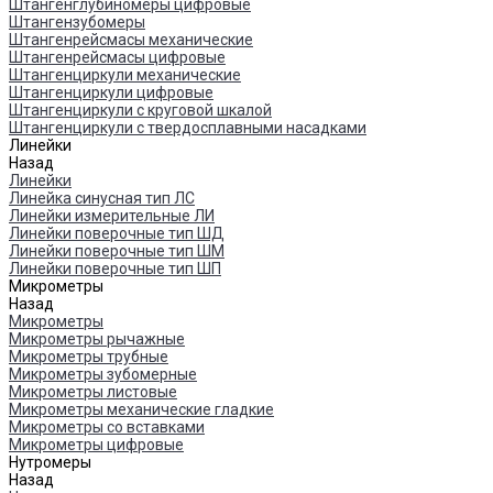
Штангенглубиномеры цифровые
Штангензубомеры
Штангенрейсмасы механические
Штангенрейсмасы цифровые
Штангенциркули механические
Штангенциркули цифровые
Штангенциркули с круговой шкалой
Штангенциркули с твердосплавными насадками
Линейки
Назад
Линейки
Линейка синусная тип ЛС
Линейки измерительные ЛИ
Линейки поверочные тип ШД
Линейки поверочные тип ШМ
Линейки поверочные тип ШП
Микрометры
Назад
Микрометры
Микрометры рычажные
Микрометры трубные
Микрометры зубомерные
Микрометры листовые
Микрометры механические гладкие
Микрометры со вставками
Микрометры цифровые
Нутромеры
Назад