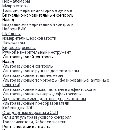
Нормалемеры
Микрокаторы
Толщиномеры индикторные ручные
Визуально-измерительный контроль
Назад
Визуально-измерительный контроль
Наборы ВИК
Шаблоны
Измерители шероховатости
Люксметры
Видеоэндоскопы
Ручной измерительный инструмент
Ультразвуковой контроль
Назад
Ультразвуковой контроль
Ультразвуковые ручные дефектоскопы
Ультразвуковые толщиномеры
Ультразвуковые томографы (фазированные, антенные
решетки)
Ультразвуковые низкочастотные дефектоскопы
Ультразвуковые сканеры-дефектоскопы
Акустические импедантные дефектоскопы
Ультразвуковые преобразователи
Кабели для ПЭП
Стандартные образцы и СОП
Гели для ультразвукового контроля
Трассоискатели, Кабелеискатели
Рентгеновский контроль