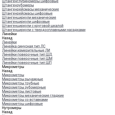
Штангенглубиномеры цифровые
Штангензубомеры
Штангенрейсмасы механические
Штангенрейсмасы цифровые
Штангенциркули механические
Штангенциркули цифровые
Штангенциркули с круговой шкалой
Штангенциркули с твердосплавными насадками
Линейки
Назад
Линейки
Линейка синусная тип ЛС
Линейки измерительные ЛИ
Линейки поверочные тип ШД
Линейки поверочные тип ШМ
Линейки поверочные тип ШП
Микрометры
Назад
Микрометры
Микрометры рычажные
Микрометры трубные
Микрометры зубомерные
Микрометры листовые
Микрометры механические гладкие
Микрометры со вставками
Микрометры цифровые
Нутромеры
Назад