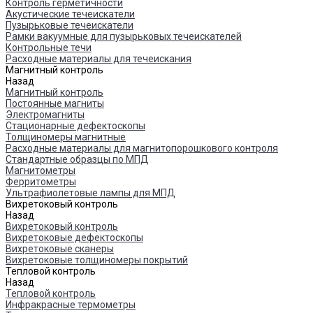
Контроль герметичности
Акустические течеискатели
Пузырьковые течеискатели
Рамки вакуумные для пузырьковых течеискателей
Контрольные течи
Расходные материалы для течеискания
Магнитный контроль
Назад
Магнитный контроль
Постоянные магниты
Электромагниты
Стационарные дефектоскопы
Толщиномеры магнитные
Расходные материалы для магнитопорошкового контроля
Стандартные образцы по МПД
Магнитометры
Ферритометры
Ультрафиолетовые лампы для МПД
Вихретоковый контроль
Назад
Вихретоковый контроль
Вихретоковые дефектоскопы
Вихретоковые сканеры
Вихретоковые толщиномеры покрытий
Тепловой контроль
Назад
Тепловой контроль
Инфракрасные термометры