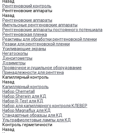
Назад
Рентгеновский контроль
Рентгеновские аппараты
Назад
Рентгеновские аппараты
Импульсные рентгеновские аппараты
Рентгеновские аппараты постоянного потенциала
Рентгеновская пленка
Реактивы для обработки рентгеновской пленки
Резаки для рентгеновской пленки
Усиливающие экраны
Негатоскопы
Денситометры
Дозиметры
Проявочное и сушильное оборудование
Принадлежности для рентгена
Капиллярный контроль
Назад
Капиллярный контроль
Набор Chemetall
Набор Sherwin для КД
Набор R-Test для КД
Набор для капиллярного контроля КЛЕВЕР
Набор Magnaflux для КД
Стандартные образцы для КД
Ультрафиолетовые лампы для КД
Контроль герметичности
Назад