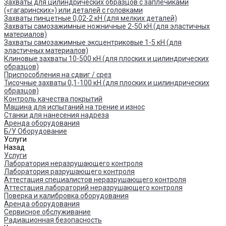
Захваты для цилиндрических образцов с заплечиками
(«гагаринских») или деталей с головками
Захваты пинцетные 0,02-2 кН (для мелких деталей)
Захваты самозажимные ножничные 2-50 кН (для эластичных
материалов)
Захваты самозажимные эксцентриковые 1-5 кН (для
эластичных материалов)
Клиновые захваты 10-500 кН (для плоских и цилиндрических
образцов)
Приспособления на сдвиг / срез
Тисочные захваты 0,1-100 кН (для плоских и цилиндрических
образцов)
Контроль качества покрытий
Машина для испытаний на трение и износ
Cтанки для нанесения надреза
Аренда оборудования
Б/У Оборудование
Услуги
Назад
Услуги
Лаборатория неразрушающего контроля
Лаборатория разрушающего контроля
Аттестация специалистов неразрушающего контроля
Аттестация лабораторий неразрушающего контроля
Поверка и калибровка оборудования
Аренда оборудования
Сервисное обслуживание
Радиационная безопасность