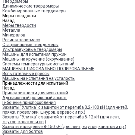
Твердомеры
Динамические твердомеры
Комбинированные твердомеры
Меры твердости
Назад
Меры твердости
Металла
Минералов
Резин и пластмасс
Стационарные твердомеры
Ультразвуковые твердомеры
Машины для испытания пружин
Машины на кручение (скручивание)
Системы температурных испытаний
МАШИНЫ ШЛИФОВАЛЬНО-ПОЛИРОВАЛЬНЫЕ
Испытательные прессы
Машины на испытания на усталость
Принадлежности для испытаний
Назад
Принадлежности для испытаний
Адгезионный роликовый захват
Гибочные приспособления
Захваты "Улитка" с защитой от перегиба 0,2-100 кН (для нитей,
пряжи, проволоки, шнуров, веревок и пр.)
Захваты "Улитка" с защитой от перегиба 5-12 кН (для лент,
жгутов, канатов и пр.)
Захваты вальцевые 8-150 кН (для лент, жгутов, канатов и пр.)
Захваты для болтов