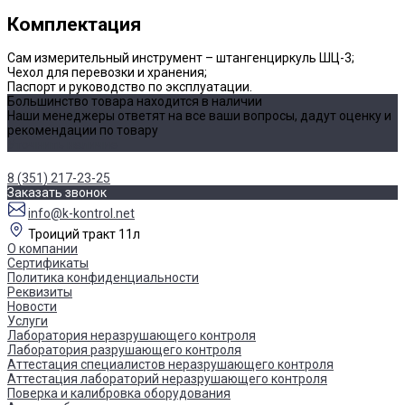
Комплектация
Сам измерительный инструмент – штангенциркуль ШЦ-3;
Чехол для перевозки и хранения;
Паспорт и руководство по эксплуатации.
Большинство товара находится в наличии
Наши менеджеры ответят на все ваши вопросы, дадут оценку и
рекомендации по товару
Уточнить наличие
8 (351) 217-23-25
Заказать звонок
info@k-kontrol.net
Троиций тракт 11л
О компании
Сертификаты
Политика конфиденциальности
Реквизиты
Новости
Услуги
Лаборатория неразрушающего контроля
Лаборатория разрушающего контроля
Аттестация специалистов неразрушающего контроля
Аттестация лабораторий неразрушающего контроля
Поверка и калибровка оборудования