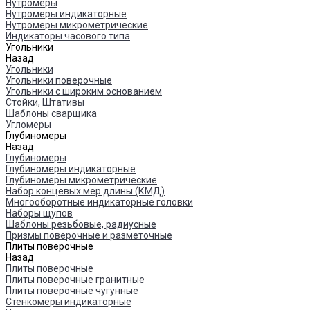
Нутромеры
Нутромеры индикаторные
Нутромеры микрометрические
Индикаторы часового типа
Угольники
Назад
Угольники
Угольники поверочные
Угольники с широким основанием
Стойки, Штативы
Шаблоны сварщика
Угломеры
Глубиномеры
Назад
Глубиномеры
Глубиномеры индикаторные
Глубиномеры микрометрические
Набор концевых мер длины (КМД)
Многооборотные индикаторные головки
Наборы щупов
Шаблоны резьбовые, радиусные
Призмы поверочные и разметочные
Плиты поверочные
Назад
Плиты поверочные
Плиты поверочные гранитные
Плиты поверочные чугунные
Стенкомеры индикаторные