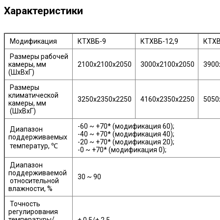
Характеристики
Модификация
КТХВБ-9
КТХВБ-12,9
КТХВ
Размеры рабочей
камеры, мм
2100х2100х2050
3000х2100х2050
3900
(ШхВхГ)
Размеры
климатической
3250х2350х2250
4160х2350х2250
5050
камеры, мм
(ШхВхГ)
-60 ~ +70* (модификация 60);
Диапазон
-40 ~ +70* (модификация 40);
поддерживаемых
-20 ~ +70* (модификация 20);
температур, ℃
-0 ~ +70* (модификация 0);
Диапазон
поддерживаемой
30 ~ 90
относительной
влажности, %
Точность
регулирования
температуры/