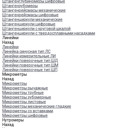
Штангенглубиномеры цифровые
Штангензубомеры
Штангенрейсмасы механические
Штангенрейсмасы цифровые
Штангенциркули механические
Штангенциркули цифровые
Штангенциркули с круговой шкалой
Штангенциркули с твердосплавными насадками
Линейки
Назад
Линейки
Линейка синусная тип ЛС
Линейки измерительные ЛИ
Линейки поверочные тип ШД
Линейки поверочные тип ШМ
Линейки поверочные тип ШП
Микрометры
Назад
Микрометры
Микрометры рычажные
Микрометры трубные
Микрометры зубомерные
Микрометры листовые
Микрометры механические гладкие
Микрометры со вставками
Микрометры цифровые
Нутромеры
Назад