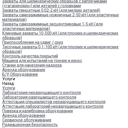
Захваты для цилиндрических образцов с заплечиками
(«гагаринских») или деталей с головками
Захваты пинцетные 0,02-2 кН (для мелких деталей)
Захваты самозажимные ножничные 2-50 кН (для эластичных
материалов)
Захваты самозажимные эксцентриковые 1-5 кН (для
эластичных материалов)
Клиновые захваты 10-500 кН (для плоских и цилиндрических
образцов)
Приспособления на сдвиг / срез
Тисочные захваты 0,1-100 кН (для плоских и цилиндрических
образцов)
Контроль качества покрытий
Машина для испытаний на трение и износ
Cтанки для нанесения надреза
Аренда оборудования
Б/У Оборудование
Услуги
Назад
Услуги
Лаборатория неразрушающего контроля
Лаборатория разрушающего контроля
Аттестация специалистов неразрушающего контроля
Аттестация лабораторий неразрушающего контроля
Поверка и калибровка оборудования
Аренда оборудования
Сервисное обслуживание
Радиационная безопасность