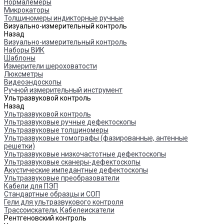
Нормалемеры
Микрокаторы
Толщиномеры индикторные ручные
Визуально-измерительный контроль
Назад
Визуально-измерительный контроль
Наборы ВИК
Шаблоны
Измерители шероховатости
Люксметры
Видеоэндоскопы
Ручной измерительный инструмент
Ультразвуковой контроль
Назад
Ультразвуковой контроль
Ультразвуковые ручные дефектоскопы
Ультразвуковые толщиномеры
Ультразвуковые томографы (фазированные, антенные
решетки)
Ультразвуковые низкочастотные дефектоскопы
Ультразвуковые сканеры-дефектоскопы
Акустические импедантные дефектоскопы
Ультразвуковые преобразователи
Кабели для ПЭП
Стандартные образцы и СОП
Гели для ультразвукового контроля
Трассоискатели, Кабелеискатели
Рентгеновский контроль