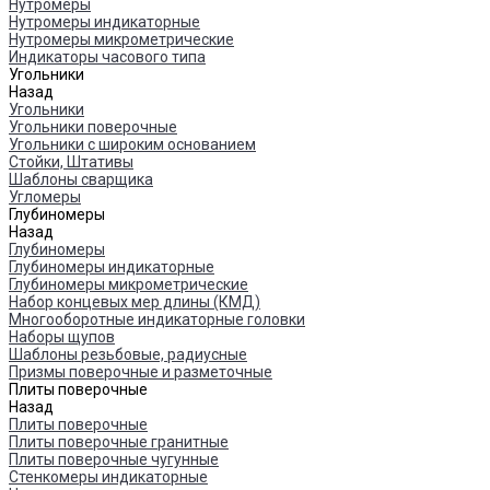
Нутромеры
Нутромеры индикаторные
Нутромеры микрометрические
Индикаторы часового типа
Угольники
Назад
Угольники
Угольники поверочные
Угольники с широким основанием
Стойки, Штативы
Шаблоны сварщика
Угломеры
Глубиномеры
Назад
Глубиномеры
Глубиномеры индикаторные
Глубиномеры микрометрические
Набор концевых мер длины (КМД)
Многооборотные индикаторные головки
Наборы щупов
Шаблоны резьбовые, радиусные
Призмы поверочные и разметочные
Плиты поверочные
Назад
Плиты поверочные
Плиты поверочные гранитные
Плиты поверочные чугунные
Стенкомеры индикаторные