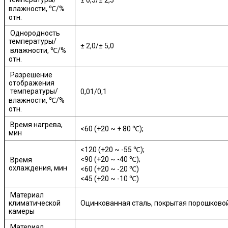
± 0,5/± 2,5
влажности, ℃/%
отн.
Однородность
температуры/
± 2,0/± 5,0
влажности, ℃/%
отн.
Разрешение
отображения
температуры/
0,01/0,1
влажности, ℃/%
отн.
Время нагрева,
<60 (+20 ~ + 80 ℃);
мин
<120 (+20 ~ -55 ℃);
<90 (+20 ~ -40 ℃);
Время
охлаждения, мин
<60 (+20 ~ -20 ℃)
<45 (+20 ~ -10 ℃)
Материал
климатической
Оцинкованная сталь, покрытая порошковой
камеры
Материал