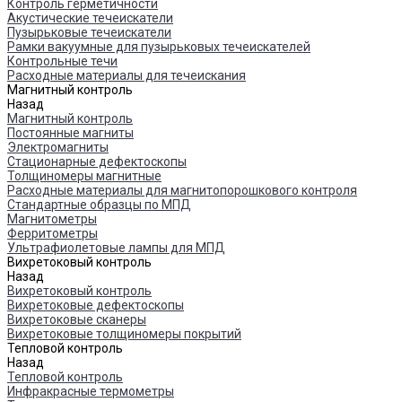
Контроль герметичности
Акустические течеискатели
Пузырьковые течеискатели
Рамки вакуумные для пузырьковых течеискателей
Контрольные течи
Расходные материалы для течеискания
Магнитный контроль
Назад
Магнитный контроль
Постоянные магниты
Электромагниты
Стационарные дефектоскопы
Толщиномеры магнитные
Расходные материалы для магнитопорошкового контроля
Стандартные образцы по МПД
Магнитометры
Ферритометры
Ультрафиолетовые лампы для МПД
Вихретоковый контроль
Назад
Вихретоковый контроль
Вихретоковые дефектоскопы
Вихретоковые сканеры
Вихретоковые толщиномеры покрытий
Тепловой контроль
Назад
Тепловой контроль
Инфракрасные термометры