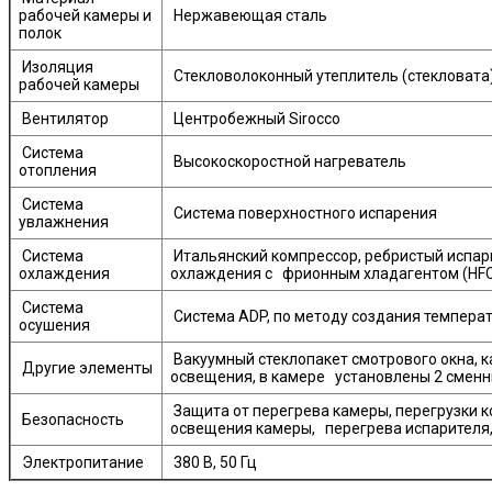
рабочей камеры и
Нержавеющая сталь
полок
Изоляция
Стекловолоконный утеплитель (стекловата
рабочей камеры
Вентилятор
Центробежный Sirocco
Система
Высокоскоростной нагреватель
отопления
Система
Система поверхностного испарения
увлажнения
Система
Итальянский компрессор, ребристый испар
охлаждения
охлаждения с фрионным хладагентом (HFC
Система
Система ADP, по методу создания темпера
осушения
Вакуумный стеклопакет смотрового окна, к
Другие элементы
освещения, в камере установлены 2 сменн
Защита от перегрева камеры, перегрузки к
Безопасность
освещения камеры, перегрева испарителя,
Электропитание
380 В, 50 Гц