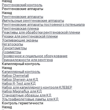
Назад
Рентгеновский контроль
Рентгеновские аппараты
Назад
Рентгеновские аппараты
Импульсные рентгеновские аппараты
Рентгеновские аппараты постоянного потенциала
Рентгеновская пленка
Реактивы для обработки рентгеновской пленки
Резаки для рентгеновской пленки
Усиливающие экраны
Негатоскопы
Денситометры
Дозиметры
Проявочное и сушильное оборудование
Принадлежности для рентгена
Капиллярный контроль
Назад
Капиллярный контроль
Набор Chemetall
Набор Sherwin для КД
Набор R-Test для КД
Набор для капиллярного контроля КЛЕВЕР
Набор Magnaflux для КД
Стандартные образцы для КД
Ультрафиолетовые лампы для КД
Контроль герметичности
Назад