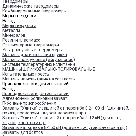
Твердомеры
Динамические твердомеры
Комбинированные твердомеры
Меры твердости
Назад
Меры твердости
Металла
Минералов
Резин и пластмасс
Стационарные твердомеры
Ультразвуковые твердомеры
Машины для испытания пружин
Машины на кручение (скручивание)
Системы температурных испытаний
МАШИНЫ ШЛИФОВАЛЬНО-ПОЛИРОВАЛЬНЫЕ
Испытательные прессы
Машины на испытания на усталость
Принадлежности для испытаний
Назад
Принадлежности для испытаний
Адгезионный роликовый захват
Гибочные приспособления
Захваты "Улитка" с защитой от перегиба 0,2-100 кН (для нитей,
пряжи, проволоки, шнуров, веревок и пр.)
Захваты "Улитка" с защитой от перегиба 5-12 кН (для лент,
жгутов, канатов и пр.)
Захваты вальцевые 8-150 кН (для лент, жгутов, канатов и пр.)
Захваты для болтов