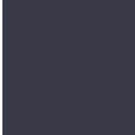
Вихретоковые толщиномеры покрытий
Тепловой контроль
Инфракрасные термометры
Тепловизоры
Термометры
Электрический контроль
Дефектоскопы
Трещиномеры
Измерители теплопроводности
Вибрационный контроль
Виброметры
Разрушающий контроль
Разрывные машины
Гидравлические
Электромеханические
Копры
Спектрометры
Переносные спектрометры
Стационарные спектрометры
Твердомеры
Динамические твердомеры
Комбинированные твердомеры
Меры твердости
Металла
Минералов
Резин и пластмасс
Стационарные твердомеры
Ультразвуковые твердомеры