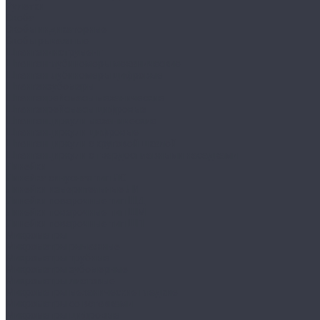
Рулетки
Скоба
Скобы индикаторные
Скобы рычажные
Штангенинструмент
Штангенглубиномеры механические
Штангенглубиномеры цифровые
Штангензубомеры
Штангенрейсмасы механические
Штангенрейсмасы цифровые
Штангенциркули механические
Штангенциркули цифровые
Штангенциркули с круговой шкалой
Штангенциркули с твердосплавными насадками
Линейки
Линейка синусная тип ЛС
Линейки измерительные ЛИ
Линейки поверочные тип ШД
Линейки поверочные тип ШМ
Линейки поверочные тип ШП
Микрометры
Микрометры рычажные
Микрометры трубные
Микрометры зубомерные
Микрометры листовые
Микрометры механические гладкие
Микрометры со вставками
Микрометры цифровые