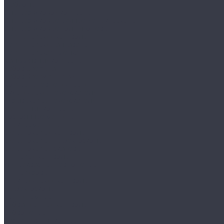
Шаблоны
Ультразвуковой контроль
Ультразвуковые ручные дефектоскопы
Ультразвуковые толщиномеры
Рентгеновский контроль
Рентгеновские аппараты
Рентгеновская пленка
Капиллярный контроль
Набор Chemetall
Набор Sherwin для КД
Контроль герметичности
Акустические течеискатели
Пузырьковые течеискатели
Магнитный контроль
Постоянные магниты
Электромагниты
Вихретоковый контроль
Вихретоковые дефектоскопы
Вихретоковые сканеры
Тепловой контроль
Инфракрасные термометры
Тепловизоры
Электрический контроль
Дефектоскопы
Трещиномеры
Вибрационный контроль
Виброметры
Разрушающий контроль