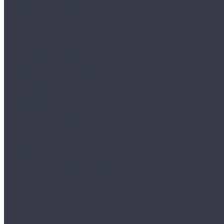
Принадлежности для рентгена
Капиллярный контроль
Набор Chemetall
Набор Sherwin для КД
Набор R-Test для КД
Набор для капиллярного контроля КЛЕВЕР
Набор Magnaflux для КД
Стандартные образцы для КД
Ультрафиолетовые лампы для КД
Контроль герметичности
Акустические течеискатели
Пузырьковые течеискатели
Рамки вакуумные для пузырьковых течеискателей
Контрольные течи
Расходные материалы для течеискания
Магнитный контроль
Постоянные магниты
Электромагниты
Стационарные дефектоскопы
Толщиномеры магнитные
Расходные материалы для магнитопорошкового контроля
Стандартные образцы по МПД
Магнитометры
Ферритометры
Ультрафиолетовые лампы для МПД
Вихретоковый контроль
Вихретоковые дефектоскопы
Вихретоковые сканеры