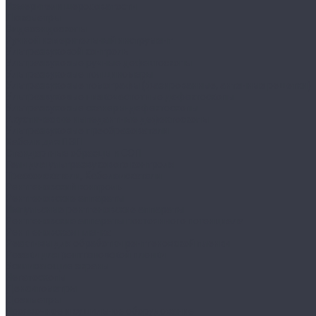
Измерители шероховатости
Люксметры
Видеоэндоскопы
Ручной измерительный инструмент
Ультразвуковой контроль
Ультразвуковые ручные дефектоскопы
Ультразвуковые толщиномеры
Ультразвуковые томографы (фазированные, антенные решетки)
Ультразвуковые низкочастотные дефектоскопы
Ультразвуковые сканеры-дефектоскопы
Акустические импедантные дефектоскопы
Ультразвуковые преобразователи
Кабели для ПЭП
Стандартные образцы и СОП
Гели для ультразвукового контроля
Трассоискатели, Кабелеискатели
Рентгеновский контроль
Рентгеновские аппараты
Импульсные рентгеновские аппараты
Рентгеновские аппараты постоянного потенциала
Рентгеновская пленка
Реактивы для обработки рентгеновской пленки
Резаки для рентгеновской пленки
Усиливающие экраны
Негатоскопы
Денситометры
Дозиметры
Проявочное и сушильное оборудование