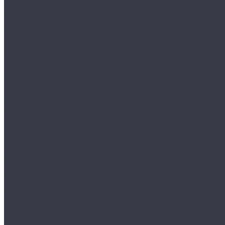
Разрывные машины
Копры
Аренда оборудования
Б/У Оборудование
Услуги
Лаборатория неразрушающего контроля
Лаборатория разрушающего контроля
Аттестация специалистов неразрушающего контроля
Аттестация лабораторий неразрушающего контроля
Поверка и калибровка оборудования
Аренда оборудования
Сервисное обслуживание
Радиационная безопасность
Компания
Сертификаты
Политика конфиденциальности
Реквизиты
Новости
Документы
Видео
Доставка
Контакты
...
Каталог товаров
Измерительный инструмент
Метр складной
Набор мер угловых призматических
Принадлежности к КМД