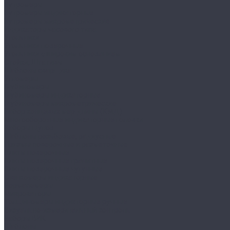
Нутромеры
Нутромеры индикаторные
Нутромеры микрометрические
Индикаторы часового типа
Угольники
Угольники поверочные
Угольники с широким основанием
Стойки, Штативы
Шаблоны сварщика
Угломеры
Глубиномеры
Глубиномеры индикаторные
Глубиномеры микрометрические
Набор концевых мер длины (КМД)
Многооборотные индикаторные головки
Наборы щупов
Шаблоны резьбовые, радиусные
Призмы поверочные и разметочные
Плиты поверочные
Плиты поверочные гранитные
Плиты поверочные чугунные
Стенкомеры индикаторные
Нормалемеры
Микрокаторы
Толщиномеры индикторные ручные
Визуально-измерительный контроль
Наборы ВИК
Шаблоны