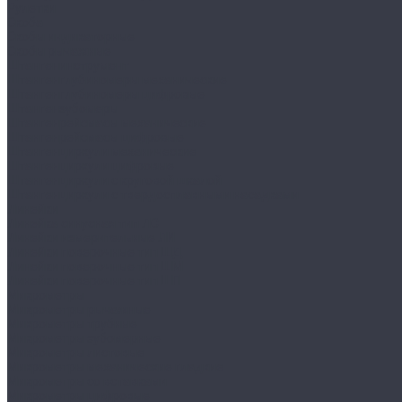
Рулетки
Скоба
Скобы индикаторные
Скобы рычажные
Штангенинструмент
Штангенглубиномеры механические
Штангенглубиномеры цифровые
Штангензубомеры
Штангенрейсмасы механические
Штангенрейсмасы цифровые
Штангенциркули механические
Штангенциркули цифровые
Штангенциркули с круговой шкалой
Штангенциркули с твердосплавными насадками
Линейки
Линейка синусная тип ЛС
Линейки измерительные ЛИ
Линейки поверочные тип ШД
Линейки поверочные тип ШМ
Линейки поверочные тип ШП
Микрометры
Микрометры рычажные
Микрометры трубные
Микрометры зубомерные
Микрометры листовые
Микрометры механические гладкие
Микрометры со вставками
Микрометры цифровые