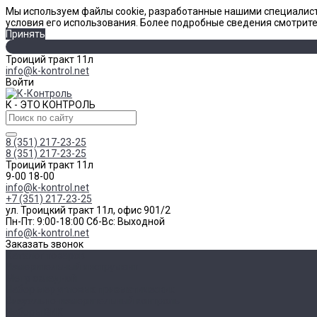
Мы используем файлы cookie, разработанные нашими специалист
условия его использования. Более подробные сведения смотрит
Принять
Троиций тракт 11л
info@k-kontrol.net
Войти
К - ЭТО КОНТРОЛЬ
8 (351) 217-23-25
8 (351) 217-23-25
Троиций тракт 11л
9-00 18-00
info@k-kontrol.net
+7 (351) 217-23-25
ул. Троицкий тракт 11л, офис 901/2
Пн-Пт: 9:00-18:00 Cб-Вс: Выходной
info@k-kontrol.net
Заказать звонок
Каталог товаров
Измерительный инструмент
Метр складной
Набор мер угловых призматических
Визуально-измерительный контроль
Наборы ВИК