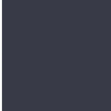
Разрывные машины
Копры
Аренда оборудования
Б/У Оборудование
Услуги
Лаборатория неразрушающего контроля
Лаборатория разрушающего контроля
Аттестация специалистов неразрушающего контроля
Аттестация лабораторий неразрушающего контроля
Поверка и калибровка оборудования
Аренда оборудования
Сервисное обслуживание
Радиационная безопасность
Компания
Сертификаты
Политика конфиденциальности
Реквизиты
Новости
Документы
Видео
Доставка
Контакты
...
Каталог товаров
Измерительный инструмент
Метр складной
Набор мер угловых призматических
Принадлежности к КМД