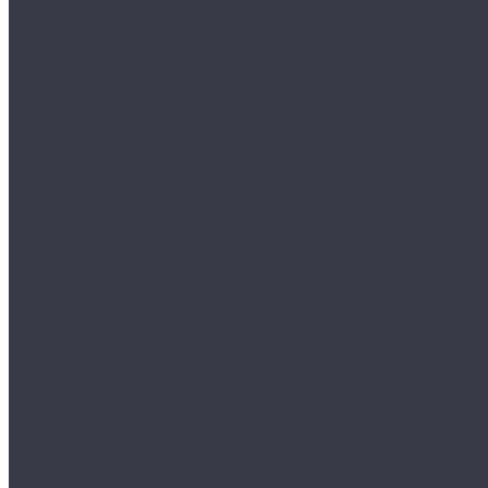
Шаблоны
Ультразвуковой контроль
Ультразвуковые ручные дефектоскопы
Ультразвуковые толщиномеры
Рентгеновский контроль
Рентгеновские аппараты
Рентгеновская пленка
Капиллярный контроль
Набор Chemetall
Набор Sherwin для КД
Контроль герметичности
Акустические течеискатели
Пузырьковые течеискатели
Магнитный контроль
Постоянные магниты
Электромагниты
Вихретоковый контроль
Вихретоковые дефектоскопы
Вихретоковые сканеры
Тепловой контроль
Инфракрасные термометры
Тепловизоры
Электрический контроль
Дефектоскопы
Трещиномеры
Вибрационный контроль
Виброметры
Разрушающий контроль