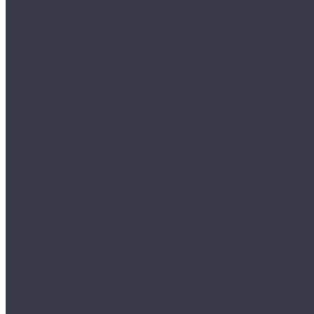
Принадлежности для рентгена
Капиллярный контроль
Набор Chemetall
Набор Sherwin для КД
Набор R-Test для КД
Набор для капиллярного контроля КЛЕВЕР
Набор Magnaflux для КД
Стандартные образцы для КД
Ультрафиолетовые лампы для КД
Контроль герметичности
Акустические течеискатели
Пузырьковые течеискатели
Рамки вакуумные для пузырьковых течеискателей
Контрольные течи
Расходные материалы для течеискания
Магнитный контроль
Постоянные магниты
Электромагниты
Стационарные дефектоскопы
Толщиномеры магнитные
Расходные материалы для магнитопорошкового контроля
Стандартные образцы по МПД
Магнитометры
Ферритометры
Ультрафиолетовые лампы для МПД
Вихретоковый контроль
Вихретоковые дефектоскопы
Вихретоковые сканеры