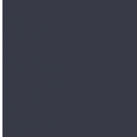
Нутромеры
Нутромеры индикаторные
Нутромеры микрометрические
Индикаторы часового типа
Угольники
Угольники поверочные
Угольники с широким основанием
Стойки, Штативы
Шаблоны сварщика
Угломеры
Глубиномеры
Глубиномеры индикаторные
Глубиномеры микрометрические
Набор концевых мер длины (КМД)
Многооборотные индикаторные головки
Наборы щупов
Шаблоны резьбовые, радиусные
Призмы поверочные и разметочные
Плиты поверочные
Плиты поверочные гранитные
Плиты поверочные чугунные
Стенкомеры индикаторные
Нормалемеры
Микрокаторы
Толщиномеры индикторные ручные
Визуально-измерительный контроль
Наборы ВИК
Шаблоны