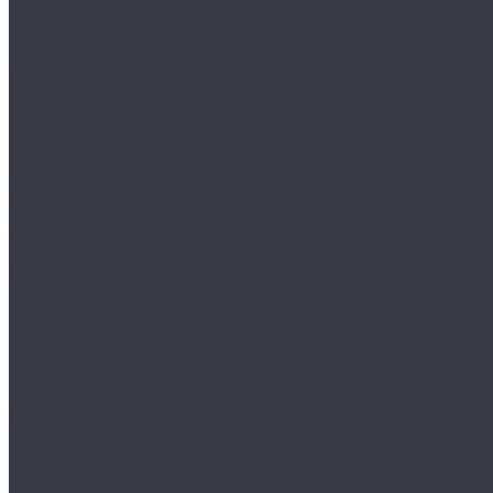
Измерители шероховатости
Люксметры
Видеоэндоскопы
Ручной измерительный инструмент
Ультразвуковой контроль
Ультразвуковые ручные дефектоскопы
Ультразвуковые толщиномеры
Ультразвуковые томографы (фазированные, антенные решетки)
Ультразвуковые низкочастотные дефектоскопы
Ультразвуковые сканеры-дефектоскопы
Акустические импедантные дефектоскопы
Ультразвуковые преобразователи
Кабели для ПЭП
Стандартные образцы и СОП
Гели для ультразвукового контроля
Трассоискатели, Кабелеискатели
Рентгеновский контроль
Рентгеновские аппараты
Импульсные рентгеновские аппараты
Рентгеновские аппараты постоянного потенциала
Рентгеновская пленка
Реактивы для обработки рентгеновской пленки
Резаки для рентгеновской пленки
Усиливающие экраны
Негатоскопы
Денситометры
Дозиметры
Проявочное и сушильное оборудование