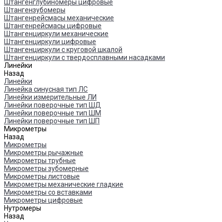
Штангенглубиномеры цифровые
Штангензубомеры
Штангенрейсмасы механические
Штангенрейсмасы цифровые
Штангенциркули механические
Штангенциркули цифровые
Штангенциркули с круговой шкалой
Штангенциркули с твердосплавными насадками
Линейки
Назад
Линейки
Линейка синусная тип ЛС
Линейки измерительные ЛИ
Линейки поверочные тип ШД
Линейки поверочные тип ШМ
Линейки поверочные тип ШП
Микрометры
Назад
Микрометры
Микрометры рычажные
Микрометры трубные
Микрометры зубомерные
Микрометры листовые
Микрометры механические гладкие
Микрометры со вставками
Микрометры цифровые
Нутромеры
Назад