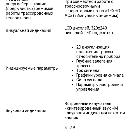
При совместной работе с
энергосберегающих
трассировочными
(прерывистых) режимов
генераторами пр-ва «ТЕХНО-
работы трассировочных
АС» («Импульсный» режим)
генераторов
LCD дисплей, 320х240
Визуальная индикация
пикселей, LED подсветка
2D визуализация
положения трассы
относительно прибора
Глубина залегания
трассы
Индицируемые параметры
Ток сигнала
Графики уровня сигнала
Сила сигнала
Параметры настройки и
управления
Встроенный излучатель:
- синтезированный звук ЧМ
Звуковая индикация
- звуковая индикация нажатия
кнопок
4…7 В: