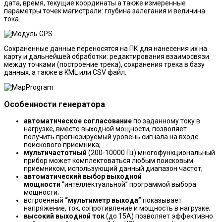
дата, время, текущие координаты а также измеренные
параметры точек магистрали: глубина залегания и величина
тока.
Сохраненные данные переносятся на ПК для нанесения их на
карту и дальнейшей обработки: редактирования взаимосвязи
между точками (построение трека), сохранения трека в базу
данных, а также в KML или CSV файл.
Особенности генератора
автоматическое согласование
по заданному току в
нагрузке, вместо выходной мощности, позволяет
получить прогнозируемый уровень сигнала на входе
поискового приемника;
мультичастотный
(200-10000 Гц) многофункциональный
прибор может комплектоваться любым поисковым
приемником, использующий данный диапазон частот;
автоматический выбор выходной
мощности
“интеллектуальной” программой выбора
мощности;
встроенный
“мультиметр выхода”
показывает
напряжение, ток, сопротивление и мощность в нагрузке;
высокий выходной ток
(до 15А) позволяет эффективно