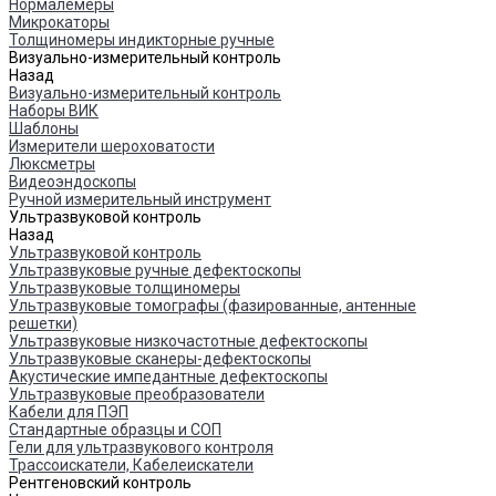
Нормалемеры
Микрокаторы
Толщиномеры индикторные ручные
Визуально-измерительный контроль
Назад
Визуально-измерительный контроль
Наборы ВИК
Шаблоны
Измерители шероховатости
Люксметры
Видеоэндоскопы
Ручной измерительный инструмент
Ультразвуковой контроль
Назад
Ультразвуковой контроль
Ультразвуковые ручные дефектоскопы
Ультразвуковые толщиномеры
Ультразвуковые томографы (фазированные, антенные
решетки)
Ультразвуковые низкочастотные дефектоскопы
Ультразвуковые сканеры-дефектоскопы
Акустические импедантные дефектоскопы
Ультразвуковые преобразователи
Кабели для ПЭП
Стандартные образцы и СОП
Гели для ультразвукового контроля
Трассоискатели, Кабелеискатели
Рентгеновский контроль