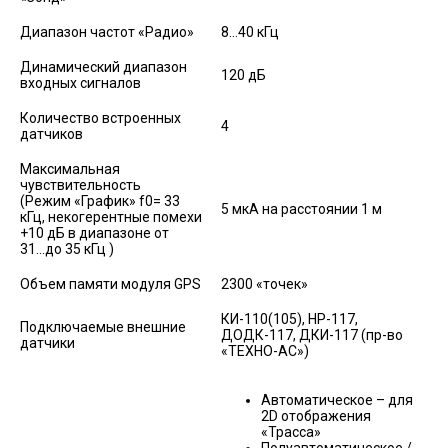
Диапазон частот «Радио»
8…40 кГц
Динамический диапазон
120 дБ
входных сигналов
Количество встроенных
4
датчиков
Максимальная
чувствительность
(Режим «График» f0= 33
5 мкА на расстоянии 1 м
кГц, некогерентные помехи
+10 дБ в диапазоне от
31...до 35 кГц )
Объем памяти модуля GPS
2300 «точек»
КИ-110(105), НР-117,
Подключаемые внешние
ДОДК-117, ДКИ-117 (пр-во
датчики
«ТЕХНО-АС»)
Автоматическое – для
2D отображения
«Трасса»
Полуавтоматическое /