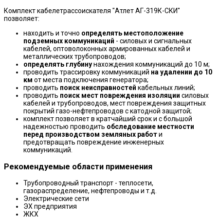
Комплект кабелетрассоискателя "Атлет АГ-319К-СКИ"
позволяет:
находить и точно
определять местоположение
подземных коммуникаций
- силовых и сигнальных
кабелей, оптоволоконных армированных кабелей и
металлических трубопроводов;
определять глубину
нахождения коммуникаций до 10 м;
проводить трассировку коммуникаций
на удалении до 10
км
от места подключения генератора;
проводить
поиск неисправностей
кабельных линий;
проводить
поиск мест повреждения изоляции
силовых
кабелей и трубопроводов, мест повреждения защитных
покрытий газо-нефтепроводов с катодной защитой;
комплект позволяет в кратчайший срок и с большой
надежностью проводить
обследование местности
перед производством земляных работ
и
предотвращать повреждение инженерных
коммуникаций.
Рекомендуемые области применения
Трубопроводный транспорт - теплосети,
газораспределение, нефтепроводы и т.д.
Электрические сети
ЭХ предприятия
ЖКХ