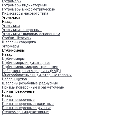
Нутромеры
Нутромеры индикаторные
Нутромеры микрометрические
Индикаторы часового типа
Угольники
Назад
Угольники
Угольники поверочные
Угольники с широким основанием
Стойки, Штативы
Шаблоны сварщика
Угломеры
Глубиномеры
Назад
Глубиномеры
Глубиномеры индикаторные
Глубиномеры микрометрические
Набор концевых мер длины (КМД)
Многооборотные индикаторные головки
Наборы щупов
Шаблоны резьбовые, радиусные
Призмы поверочные и разметочные
Плиты поверочные
Назад
Плиты поверочные
Плиты поверочные гранитные
Плиты поверочные чугунные
Стенкомеры индикаторные