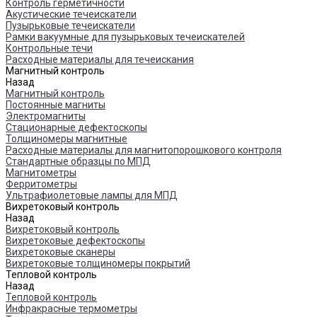
Контроль герметичности
Акустические течеискатели
Пузырьковые течеискатели
Рамки вакуумные для пузырьковых течеискателей
Контрольные течи
Расходные материалы для течеискания
Магнитный контроль
Назад
Магнитный контроль
Постоянные магниты
Электромагниты
Стационарные дефектоскопы
Толщиномеры магнитные
Расходные материалы для магнитопорошкового контроля
Стандартные образцы по МПД
Магнитометры
Ферритометры
Ультрафиолетовые лампы для МПД
Вихретоковый контроль
Назад
Вихретоковый контроль
Вихретоковые дефектоскопы
Вихретоковые сканеры
Вихретоковые толщиномеры покрытий
Тепловой контроль
Назад
Тепловой контроль
Инфракрасные термометры