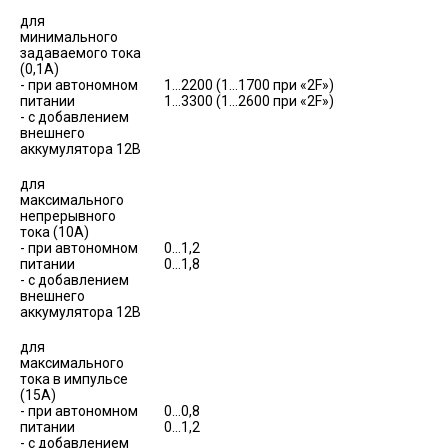
для
минимального
задаваемого тока
(0,1А)
- при автономном
1…2200 (1…1700 при «2F»)
питании
1…3300 (1…2600 при «2F»)
- с добавлением
внешнего
аккумулятора 12В
для
максимального
непрерывного
тока (10А)
- при автономном
0…1,2
питании
0…1,8
- с добавлением
внешнего
аккумулятора 12В
для
максимального
тока в импульсе
(15А)
- при автономном
0…0,8
питании
0…1,2
- с добавлением