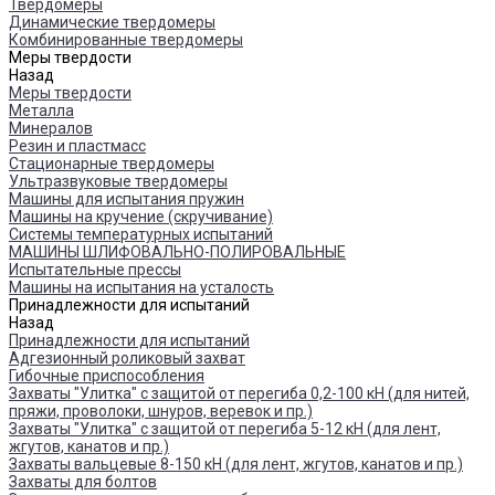
Твердомеры
Динамические твердомеры
Комбинированные твердомеры
Меры твердости
Назад
Меры твердости
Металла
Минералов
Резин и пластмасс
Стационарные твердомеры
Ультразвуковые твердомеры
Машины для испытания пружин
Машины на кручение (скручивание)
Системы температурных испытаний
МАШИНЫ ШЛИФОВАЛЬНО-ПОЛИРОВАЛЬНЫЕ
Испытательные прессы
Машины на испытания на усталость
Принадлежности для испытаний
Назад
Принадлежности для испытаний
Адгезионный роликовый захват
Гибочные приспособления
Захваты "Улитка" с защитой от перегиба 0,2-100 кН (для нитей,
пряжи, проволоки, шнуров, веревок и пр.)
Захваты "Улитка" с защитой от перегиба 5-12 кН (для лент,
жгутов, канатов и пр.)
Захваты вальцевые 8-150 кН (для лент, жгутов, канатов и пр.)
Захваты для болтов