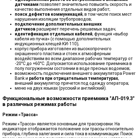
датчиками
позволяет значительно повысить скорость и
качество выполнения отдельных видов работ;
поиск дефектов коммуникаций
, в том числе поиск мест
нарушения изоляции трубопроводов;
подключение дополнительных внешних
датчиков
расширяет перечень решаемых задач;
идентификация отдельных кабелей
, функция «выбор
кабеля из пучка» (с помощью дополнительных
индукционных клещей КИ-110);
корпус прибора изготовлен из высокопрочного
окрашенного пластика и стоек к атмосферным
воздействиям во всем диапазоне рабочих температур от
-20°С до +60°С. Допускается использование приемника в
полу погруженном состоянии в воде пресных водоемов;
возможность подключения внешнего аккумулятора Power
Bank и
работа при отрицательных температурах
,
внешний аккумулятор прячется под одежду оператора;
меню на двух языках (русский и английский).
Функциональные возможности приемника "АП­-019.3"
в различных режимах работы
Режим «Трасса»
Режим «Трасса» является основным для трассировки. На
индикаторе отображается положение оси трассы относительно
прибора, глубина залегания и сила тока в коммуникации. Поиск