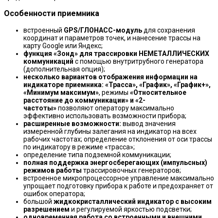
Особенности приемника
встроенный
GPS/ГЛОНАСС-модуль
для сохранения
координат и параметров точек, и нанесение трассы на
карту Google или Яндекс;
функция «Зонд» для трассировки НЕМЕТАЛЛИЧЕСКИХ
коммуникаций
с помощью внутритрубного генератора
(дополнительная опция);
несколько вариантов отображения информации на
индикаторе приемника: «Трасса», «График», «График+»,
«Минимум максимум»
, режимы
«Относительное
расстояние до коммуникации» и «2-
частоты»
позволяют оператору максимально
эффективно использовать возможности прибора;
расширенные возможности:
вывод значения
измеренной глубины залегания на индикатор на всех
рабочих частотах; определение отклонения от оси трассы
по индикатору в режиме «трасса»;
определение типа подземной коммуникации;
полная поддержка энергосберегающих (импульсных)
режимов работы
трассировочных генераторов;
встроенное микропроцессорное управление максимально
упрощает подготовку прибора к работе и предохраняет от
ошибок оператора;
большой
жидкокристаллический индикатор с высоким
разрешением
и регулируемой яркостью подсветки;
одновременная работа со встроенными и внешними