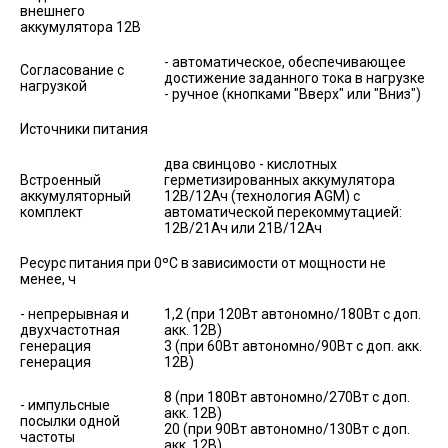
внешнего
аккумулятора 12В
- автоматическое, обеспечивающее
Согласование с
достижение заданного тока в нагрузке
нагрузкой
- ручное (кнопками "Вверх" или "Вниз")
Источники питания
два свинцово - кислотных
Встроенный
герметизированных аккумулятора
аккумуляторный
12В/12Ач (технология AGM) с
комплект
автоматической перекоммутацией:
12В/21Ач или 21В/12Ач
Ресурс питания при 0ºС в зависимости от мощности не
менее, ч
- непрерывная и
1,2 (при 120Вт автономно/180Вт с доп.
двухчастотная
акк. 12В)
генерация
3 (при 60Вт автономно/90Вт с доп. акк.
генерация
12В)
8 (при 180Вт автономно/270Вт с доп.
- импульсные
акк. 12В)
посылки одной
20 (при 90Вт автономно/130Вт с доп.
частоты
акк. 12В)