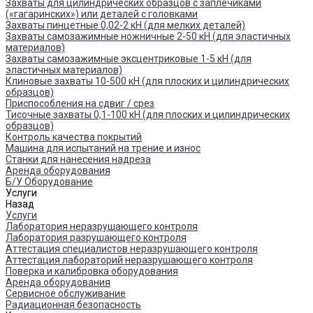
Захваты для цилиндрических образцов с заплечиками
(«гагаринских») или деталей с головками
Захваты пинцетные 0,02-2 кН (для мелких деталей)
Захваты самозажимные ножничные 2-50 кН (для эластичных
материалов)
Захваты самозажимные эксцентриковые 1-5 кН (для
эластичных материалов)
Клиновые захваты 10-500 кН (для плоских и цилиндрических
образцов)
Приспособления на сдвиг / срез
Тисочные захваты 0,1-100 кН (для плоских и цилиндрических
образцов)
Контроль качества покрытий
Машина для испытаний на трение и износ
Cтанки для нанесения надреза
Аренда оборудования
Б/У Оборудование
Услуги
Назад
Услуги
Лаборатория неразрушающего контроля
Лаборатория разрушающего контроля
Аттестация специалистов неразрушающего контроля
Аттестация лабораторий неразрушающего контроля
Поверка и калибровка оборудования
Аренда оборудования
Сервисное обслуживание
Радиационная безопасность