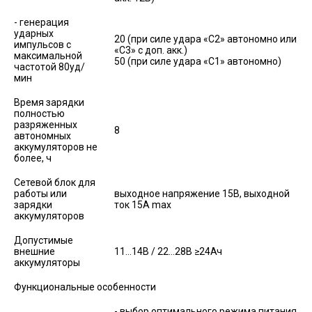
- генерация
ударных
20 (при силе удара «С2» автономно или
импульсов с
«С3» с доп. акк.)
максимальной
50 (при силе удара «С1» автономно)
частотой 80уд/
мин
Время зарядки
полностью
разряженных
8
автономных
аккумуляторов не
более, ч
Сетевой блок для
работы или
выходное напряжение 15В, выходной
зарядки
ток 15А max
аккумуляторов
Допустимые
внешние
11...14В / 22…28В ≥24Ач
аккумуляторы
Функциональные особенности
- выбор оптимального режима питания