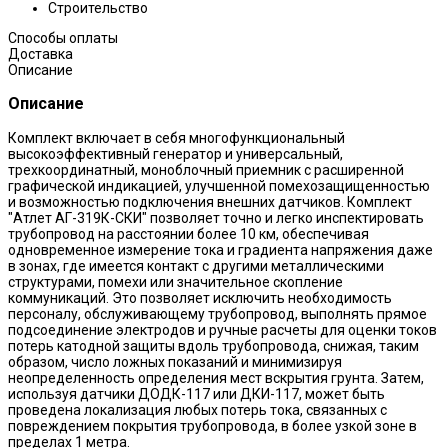
Строительство
Способы оплаты
Доставка
Описание
Описание
Комплект включает в себя многофункциональный
высокоэффективный генератор и универсальный,
трехкоординатный, моноблочный приемник с расширенной
графической индикацией, улучшенной помехозащищенностью
и возможностью подключения внешних датчиков. Комплект
"Атлет АГ-319К-СКИ" позволяет точно и легко инспектировать
трубопровод на расстоянии более 10 км, обеспечивая
одновременное измерение тока и градиента напряжения даже
в зонах, где имеется контакт с другими металлическими
структурами, помехи или значительное скопление
коммуникаций. Это позволяет исключить необходимость
персоналу, обслуживающему трубопровод, выполнять прямое
подсоединение электродов и ручные расчеты для оценки токов
потерь катодной защиты вдоль трубопровода, снижая, таким
образом, число ложных показаний и минимизируя
неопределенность определения мест вскрытия грунта. Затем,
используя датчики ДОДК-117 или ДКИ-117, может быть
проведена локализация любых потерь тока, связанных с
повреждением покрытия трубопровода, в более узкой зоне в
пределах 1 метра.