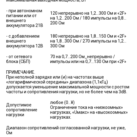
- при автономном
120 непрерывно на 1,2…300 Ом и «2F»
питании или от
на 1,2…200 Ом / 180 импульсы на 0,8…
внешнего
200 Ом
аккумулятора 21В
- с добавлением
180 непрерывно на 1,8…150 Ом и «2F»
внешнего
на 1,8…300 Ом / 270 импульсы на 1,2…
аккумулятора 12В
300 Ом
- от сетевого
70 на 0,7…200 Ом_непрерывно /
блока (СБП)
импульсы или на 0,7…130 Ом при «2F»
ПРИМЕЧАНИЕ.
При неполной зарядке или (и) на частотах выше
«логарифмической середины» диапазона (1,1кГц)
допускается уменьшение максимальной мощности с ростом
частоты и сопротивления нагрузки, но не более чем на 3dB.
любое (0…¥)
Допустимое
Ограничение тока на «низкоомных»
сопротивление
нагрузках, «Uмакс» на «высокоомных»
нагрузки
нагрузках.
Диапазон сопротивлений согласованной нагрузки, не уже,
Ом