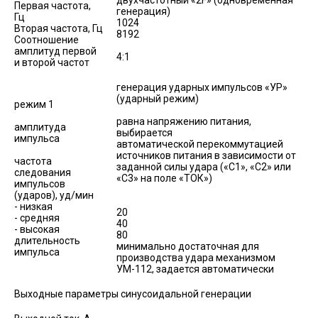
Первая частота,
генерация)
Гц
1024
Вторая частота, Гц
8192
Соотношение
амплитуд первой
4:1
и второй частот
генерация ударных импульсов «УР»
(ударный режим)
режим 1
равна напряжению питания,
амплитуда
выбирается
импульса
автоматической перекоммутацией
источников питания в зависимости от
частота
заданной силы удара («С1», «С2» или
следования
«С3» на поле «ТОК»)
импульсов
(ударов), уд/мин
- низкая
20
- средняя
40
- высокая
80
длительность
минимально достаточная для
импульса
производства удара механизмом
УМ-112, задается автоматически
Выходные параметры синусоидальной генерации