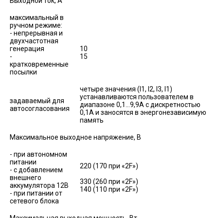
Выходной ток, А
максимальный в
ручном режиме:
- непрерывная и
двухчастотная
генерация
10
-
15
кратковременные
посылки
четыре значения (I1, I2, I3, I1)
устанавливаются пользователем в
задаваемый для
диапазоне 0,1…9,9А с дискретностью
автосогласования
0,1А и заносятся в энергонезависимую
память
Максимальное выходное напряжение, В
- при автономном
питании
220 (170 при «2F»)
- с добавлением
внешнего
330 (260 при «2F»)
аккумулятора 12В
140 (110 при «2F»)
- при питании от
сетевого блока
Максимальная выходная мощность, Вт