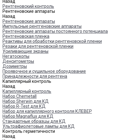
Назад
Рентгеновский контроль
Рентгеновские аппараты
Назад
Рентгеновские аппараты
Импульсные рентгеновские аппараты
Рентгеновские аппараты постоянного потенциала
Рентгеновская пленка
Реактивы для обработки рентгеновской пленки
Резаки для рентгеновской пленки
Усиливающие экраны
Негатоскопы
Денситометры
Дозиметры
Проявочное и сушильное оборудование
Принадлежности для рентгена
Капиллярный контроль
Назад
Капиллярный контроль
Набор Chemetall
Набор Sherwin для КД
Набор R-Test для КД
Набор для капиллярного контроля КЛЕВЕР
Набор Magnaflux для КД
Стандартные образцы для КД
Ультрафиолетовые лампы для КД
Контроль герметичности
Назад