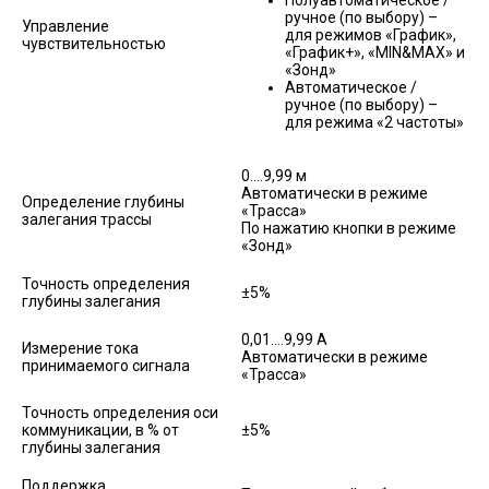
ручное (по выбору) –
Управление
для режимов «График»,
чувствительностью
«График+», «MIN&MAX» и
«Зонд»
Автоматическое /
ручное (по выбору) –
для режима «2 частоты»
0....9,99 м
Автоматически в режиме
Определение глубины
«Трасса»
залегания трассы
По нажатию кнопки в режиме
«Зонд»
Точность определения
±5%
глубины залегания
0,01....9,99 А
Измерение тока
Автоматически в режиме
принимаемого сигнала
«Трасса»
Точность определения оси
коммуникации, в % от
±5%
глубины залегания
Поддержка