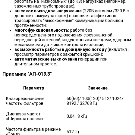
работать на “низкоомных” (до КЗ) нагрузках (например,
заземленных трубопроводах);
высокое выходное напряжение
(220В автоном./330 В с
дополнит. аккумулятором) позволяет эффективно
трассировать “высокоомные” коммуникации большой
протяженности;
многофункциональность:
работа без
непосредственного подключения с резонансной
передающей антенной, индуктивными клещами, ударным
механизмом и датчиком контроля изоляции;
возможность работы в дождливую погоду
(вкл/откл.;
просмотр параметров с закрытой крышкой);
автоматические выключения
генерации при
длительном простое.
Приемник "АП-019.3"
Параметр
Значение
Квазирезонансные
50(60)/ 100(120)/ 512/ 1024/
частоты фильтров
8192 / 32768 Гц
Диапазон частот
0,04…8 кГц
«Широкая полоса»
Частота фильтра в режиме
512 Гц
«Зонд»