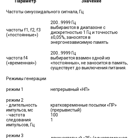
Параметр
Значение
Частоты синусоидального сигнала, Гц
200…9999 Гц
выбираются в диапазоне с
частоты f1, f2, f3
дискретностью 1 Гц и точностью
(«постоянные»)
±0,05%, заносятся в
энергонезависимую память
200…9999 Гц
частота f4
выбирается взамен одной из
(«временная»)
«постоянных», не заносится в память,
существует до выключения питания.
Режимы генерации
режим 1
непрерывный «НП»
режим 2
- длительность
кратковременные посылки «ПР»
импульса, мс
(прерывистый)
- частота
100
следования
1
импульсов, Гц
режим 3
двухчастотный «2F» (одновременная