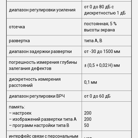
от 0 до 80 дБ с
диапазон регулировки усиления
дискретностью 1 дБ
постоянная; 5 %
отсечка
высоты экрана
развертка
типа А, В
диапазон задержки развертки
от -30 до 1500 мм
погрешность измерения глубины
± (0,5 + 0,02 H) мм
залегания дефектов
дискретность измерения
0,1 мм
расстояний
диапазон регулировки ВРЧ
от 0 до 60 дБ
память:
– настроек
200
– изображений развертки типа А
200
– программ настройки типа В
50
интерфейс связи с персональным