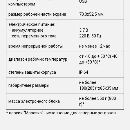
USB
компьютером
размер рабочей части экрана
70,0x52,5 мм
электрическое питание:
– аккумуляторное
3,7 В
– сеть переменного тока
220 В, 50 Гц
время непрерывной работы
не менее 12 час
от -10 до + 50 °С(-40
диапазон рабочих температур
до +50 °С)*
степень защиты корпуса
IP 64
не более
габаритные размеры
180(205)*x85x35 мм
не более 550 г (800
масса электронного блока
г)*
* версия "Морозко" - исполнение для северных регионов