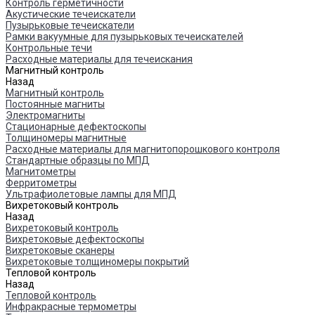
Контроль герметичности
Акустические течеискатели
Пузырьковые течеискатели
Рамки вакуумные для пузырьковых течеискателей
Контрольные течи
Расходные материалы для течеискания
Магнитный контроль
Назад
Магнитный контроль
Постоянные магниты
Электромагниты
Стационарные дефектоскопы
Толщиномеры магнитные
Расходные материалы для магнитопорошкового контроля
Стандартные образцы по МПД
Магнитометры
Ферритометры
Ультрафиолетовые лампы для МПД
Вихретоковый контроль
Назад
Вихретоковый контроль
Вихретоковые дефектоскопы
Вихретоковые сканеры
Вихретоковые толщиномеры покрытий
Тепловой контроль
Назад
Тепловой контроль
Инфракрасные термометры