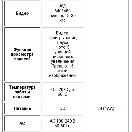
AVI
640*480
Видео
пиксел, 15-30
к/c
Видео:
Проигрывание,
Пауза
Фото: 5
Функции
уровней
просмотра
цифрового
записей
увеличения
Превью – 6
мини
изображений
Температура
От -20ºC до
работы
60ºC
системы
Питание
DC
5В (4АА)
AC 100-240 В
AC
50-60 Гц