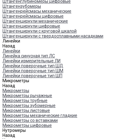
Штангенглубиномеры цифровые
Штангензубомеры
Штангенрейсмасы механические
Штангенрейсмасы цифровые
Штангенциркули механические
Штангенциркули цифровые
Штангенциркули с круговой шкалой
Штангенциркули с твердосплавными насадками
Линейки
Назад
Линейки
Линейка синусная тип ЛС
Линейки измерительные ЛИ
Линейки поверочные тип ШД
Линейки поверочные тип ШМ
Линейки поверочные тип ШП
Микрометры
Назад
Микрометры
Микрометры рычажные
Микрометры трубные
Микрометры зубомерные
Микрометры листовые
Микрометры механические гладкие
Микрометры со вставками
Микрометры цифровые
Нутромеры
Назад