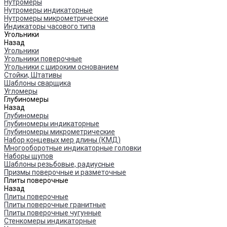
Нутромеры
Нутромеры индикаторные
Нутромеры микрометрические
Индикаторы часового типа
Угольники
Назад
Угольники
Угольники поверочные
Угольники с широким основанием
Стойки, Штативы
Шаблоны сварщика
Угломеры
Глубиномеры
Назад
Глубиномеры
Глубиномеры индикаторные
Глубиномеры микрометрические
Набор концевых мер длины (КМД)
Многооборотные индикаторные головки
Наборы щупов
Шаблоны резьбовые, радиусные
Призмы поверочные и разметочные
Плиты поверочные
Назад
Плиты поверочные
Плиты поверочные гранитные
Плиты поверочные чугунные
Стенкомеры индикаторные