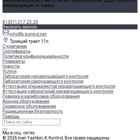
Наши менеджеры ответят на все ваши вопросы, дадут оценку и
рекомендации по товару
Уточнить наличие
8 (351) 217-23-25
Заказать звонок
info@k-kontrol.net
Троиций тракт 11л
О компании
Сертификаты
Политика конфиденциальности
Реквизиты
Новости
Услуги
Лаборатория неразрушающего контроля
Лаборатория разрушающего контроля
Аттестация специалистов неразрушающего контроля
Аттестация лабораторий неразрушающего контроля
Поверка и калибровка оборудования
Аренда оборудования
Сервисное обслуживание
Радиационная безопасность
Помощь
Мы в соц. сетях
© 2026 Ivan Yashkin, K-Kontrol, Все права защищены