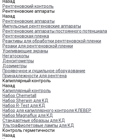
Назад
Рентгеновский контроль
Рентгеновские аппараты
Назад
Рентгеновские аппараты
Импульсные рентгеновские аппараты
Рентгеновские аппараты постоянного потенциала
Рентгеновская пленка
Реактивы для обработки рентгеновской пленки
Резаки для рентгеновской пленки
Усиливающие экраны
Негатоскопы
Денситометры
Дозиметры
Проявочное и сушильное оборудование
Принадлежности для рентгена
Капиллярный контроль
Назад
Капиллярный контроль
Набор Chemetall
Набор Sherwin для КД
Набор R-Test для КД
Набор для капиллярного контроля КЛЕВЕР
Набор Magnaflux для КД
Стандартные образцы для КД
Ультрафиолетовые лампы для КД
Контроль герметичности
Назад