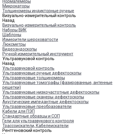
Нормалемеры
Микрокаторы
Толщиномеры индикторные ручные
Визуально-измерительный контроль
Назад
Визуально-измерительный контроль
Наборы ВИК
Шаблоны
Измерители шероховатости
Люксметры
Видеоэндоскопы
Ручной измерительный инструмент
Ультразвуковой контроль
Назад
Ультразвуковой контроль
Ультразвуковые ручные дефектоскопы
Ультразвуковые толщиномеры
Ультразвуковые томографы (фазированные, антенные
решетки)
Ультразвуковые низкочастотные дефектоскопы
Ультразвуковые сканеры-дефектоскопы
Акустические импедантные дефектоскопы
Ультразвуковые преобразователи
Кабели для ПЭП
Стандартные образцы и СОП
Гели для ультразвукового контроля
Трассоискатели, Кабелеискатели
Рентгеновский контроль