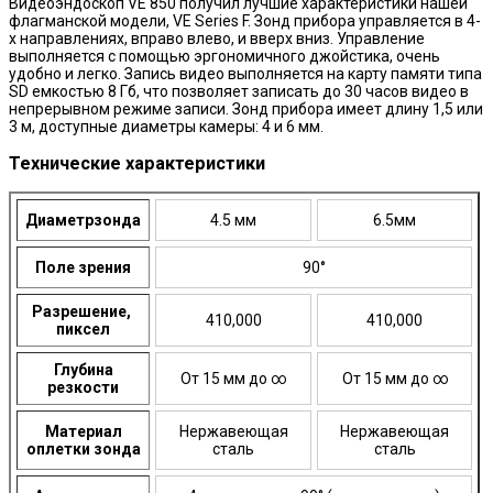
Видеоэндоскоп VE 850 получил лучшие характеристики нашей
флагманской модели, VE Series F. Зонд прибора управляется в 4-
х направлениях, вправо влево, и вверх вниз. Управление
выполняется с помощью эргономичного джойстика, очень
удобно и легко. Запись видео выполняется на карту памяти типа
SD емкостью 8 Гб, что позволяет записать до 30 часов видео в
непрерывном режиме записи. Зонд прибора имеет длину 1,5 или
3 м, доступные диаметры камеры: 4 и 6 мм.
Технические характеристики
Диаметрзонда
4.5 мм
6.5мм
Поле зрения
90°
Разрешение,
410,000
410,000
пиксел
Глубина
От 15 мм до ∞
От 15 мм до ∞
резкости
Материал
Нержавеющая
Нержавеющая
оплетки зонда
сталь
сталь