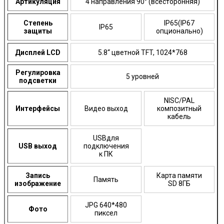
Артикуляция
4 направления 90° (всесторонняя)
Степень
IP65(IP67
IP65
защиты
опционально)
Дисплей LCD
5.8“ цветной TFT, 1024*768
Регулировка
5 уровней
подсветки
NISC/PAL
Интерфейсы
Видео выход
композитный
кабель
USBдля
USB выход
подключения
к ПК
Запись
Карта памяти
Память
изображение
SD 8ГБ
JPG 640*480
Фото
пиксел