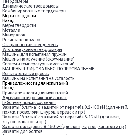
Твердомеры
Динамические твердомеры
Комбинированные твердомеры
Меры твердости
Назад
Меры твердости
Металла
Минералов
Резин и пластмасс
Стационарные твердомеры
Ультразвуковые твердомеры
Машины для испытания пружин
Машины на кручение (скручивание)
Системы температурных испытаний
МАШИНЫ ШЛИФОВАЛЬНО-ПОЛИРОВАЛЬНЫЕ
Испытательные прессы
Машины на испытания на усталость
Принадлежности для испытаний
Назад
Принадлежности для испытаний
Адгезионный роликовый захват
Гибочные приспособления
Захваты "Улитка" с защитой от перегиба 0,2-100 кН (для нитей,
пряжи, проволоки, шнуров, веревок и пр.)
Захваты "Улитка" с защитой от перегиба 5-12 кН (для лент,
жгутов, канатов и пр.)
Захваты вальцевые 8-150 кН (для лент, жгутов, канатов и пр.)
Захваты для болтов