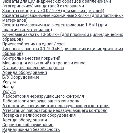
Захваты для цилиндрических образцов с заплечиками
(«гагаринских») или деталей с головками
Захваты пинцетные 0,02-2 кН (для мелких деталей)
Захваты самозажимные ножничные 2-50 кН (для эластичных
материалов)
Захваты самозажимные эксцентриковые 1-5 кН (для
эластичных материалов)
Клиновые захваты 10-500 кН (для плоских и цилиндрических
образцов)
Приспособления на сдвиг / срез
Тисочные захваты 0,1-100 кН (для плоских и цилиндрических
образцов)
Контроль качества покрытий
Машина для испытаний на трение и износ
Cтанки для нанесения надреза
Аренда оборудования
Б/У Оборудование
Услуги
Назад
Услуги
Лаборатория неразрушающего контроля
Лаборатория разрушающего контроля
Аттестация специалистов неразрушающего контроля
Аттестация лабораторий неразрушающего контроля
Поверка и калибровка оборудования
Аренда оборудования
Сервисное обслуживание
Радиационная безопасность