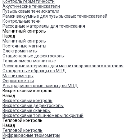
Контроль герметичности
Акустические течеискатели
Пузырьковые течеискатели
Рамки вакуумные для пузырьковых течеискателей
Контрольные течи
Расходные материалы для течеискания
Магнитный контроль
Назад
Магнитный контроль
Постоянные магниты
Электромагниты
Стационарные дефектоскопы
Толщиномеры магнитные
Расходные материалы для магнитопорошкового контроля
Стандартные образцы по МПД
Магнитометры
Ферритометры
Ультрафиолетовые лампы для МПД
Вихретоковый контроль
Назад
Вихретоковый контроль
Вихретоковые дефектоскопы
Вихретоковые сканеры
Вихретоковые толщиномеры покрытий
Тепловой контроль
Назад
Тепловой контроль
Инфракрасные термометры