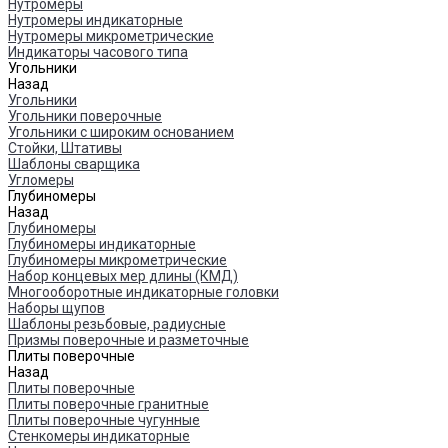
Нутромеры
Нутромеры индикаторные
Нутромеры микрометрические
Индикаторы часового типа
Угольники
Назад
Угольники
Угольники поверочные
Угольники с широким основанием
Стойки, Штативы
Шаблоны сварщика
Угломеры
Глубиномеры
Назад
Глубиномеры
Глубиномеры индикаторные
Глубиномеры микрометрические
Набор концевых мер длины (КМД)
Многооборотные индикаторные головки
Наборы щупов
Шаблоны резьбовые, радиусные
Призмы поверочные и разметочные
Плиты поверочные
Назад
Плиты поверочные
Плиты поверочные гранитные
Плиты поверочные чугунные
Стенкомеры индикаторные