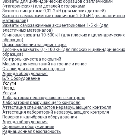
Захваты для цилиндрических образцов с заплечиками
(«гагаринских») или деталей с головками
Захваты пинцетные 0,02-2 кН (для мелких деталей)
Захваты самозажимные ножничные 2-50 кН (для эластичных
материалов)
Захваты самозажимные эксцентриковые 1-5 кН (для
эластичных материалов)
Клиновые захваты 10-500 кН (для плоских и цилиндрических
образцов)
Приспособления на сдвиг / срез
Тисочные захваты 0,1-100 кН (для плоских и цилиндрических
образцов)
Контроль качества покрытий
Машина для испытаний на трение и износ
Cтанки для нанесения надреза
Аренда оборудования
Б/У Оборудование
Услуги
Назад
Услуги
Лаборатория неразрушающего контроля
Лаборатория разрушающего контроля
Аттестация специалистов неразрушающего контроля
Аттестация лабораторий неразрушающего контроля
Поверка и калибровка оборудования
Аренда оборудования
Сервисное обслуживание
Радиационная безопасность