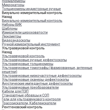
Нормалемеры
Микрокаторы
Толщиномеры индикторные ручные
Визуально-измерительный контроль
Назад
Визуально-измерительный контроль
Наборы ВИК
Шаблоны
Измерители шероховатости
Люксметры
Видеоэндоскопы
Ручной измерительный инструмент
Ультразвуковой контроль
Назад
Ультразвуковой контроль
Ультразвуковые ручные дефектоскопы
Ультразвуковые толщиномеры
Ультразвуковые томографы (фазированные, антенные
решетки)
Ультразвуковые низкочастотные дефектоскопы
Ультразвуковые сканеры-дефектоскопы
Акустические импедантные дефектоскопы
Ультразвуковые преобразователи
Кабели для ПЭП
Стандартные образцы и СОП
Гели для ультразвукового контроля
Трассоискатели, Кабелеискатели
Рентгеновский контроль