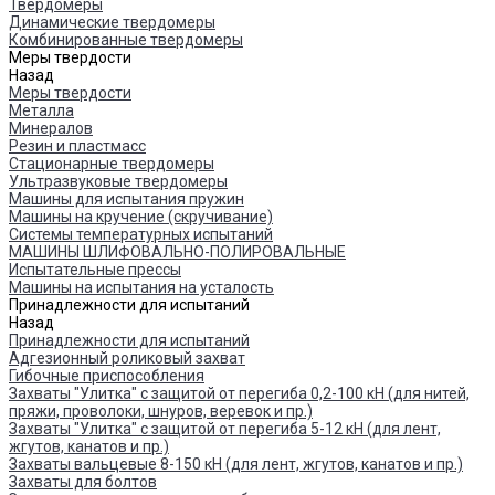
Твердомеры
Динамические твердомеры
Комбинированные твердомеры
Меры твердости
Назад
Меры твердости
Металла
Минералов
Резин и пластмасс
Стационарные твердомеры
Ультразвуковые твердомеры
Машины для испытания пружин
Машины на кручение (скручивание)
Системы температурных испытаний
МАШИНЫ ШЛИФОВАЛЬНО-ПОЛИРОВАЛЬНЫЕ
Испытательные прессы
Машины на испытания на усталость
Принадлежности для испытаний
Назад
Принадлежности для испытаний
Адгезионный роликовый захват
Гибочные приспособления
Захваты "Улитка" с защитой от перегиба 0,2-100 кН (для нитей,
пряжи, проволоки, шнуров, веревок и пр.)
Захваты "Улитка" с защитой от перегиба 5-12 кН (для лент,
жгутов, канатов и пр.)
Захваты вальцевые 8-150 кН (для лент, жгутов, канатов и пр.)
Захваты для болтов