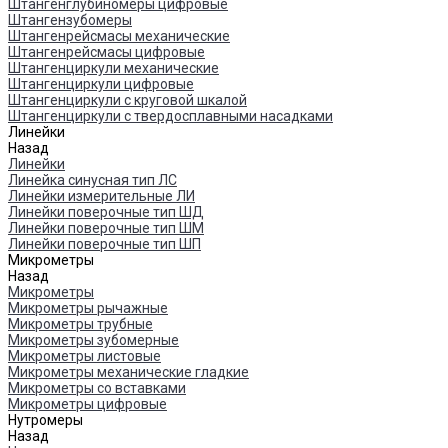
Штангенглубиномеры цифровые
Штангензубомеры
Штангенрейсмасы механические
Штангенрейсмасы цифровые
Штангенциркули механические
Штангенциркули цифровые
Штангенциркули с круговой шкалой
Штангенциркули с твердосплавными насадками
Линейки
Назад
Линейки
Линейка синусная тип ЛС
Линейки измерительные ЛИ
Линейки поверочные тип ШД
Линейки поверочные тип ШМ
Линейки поверочные тип ШП
Микрометры
Назад
Микрометры
Микрометры рычажные
Микрометры трубные
Микрометры зубомерные
Микрометры листовые
Микрометры механические гладкие
Микрометры со вставками
Микрометры цифровые
Нутромеры
Назад