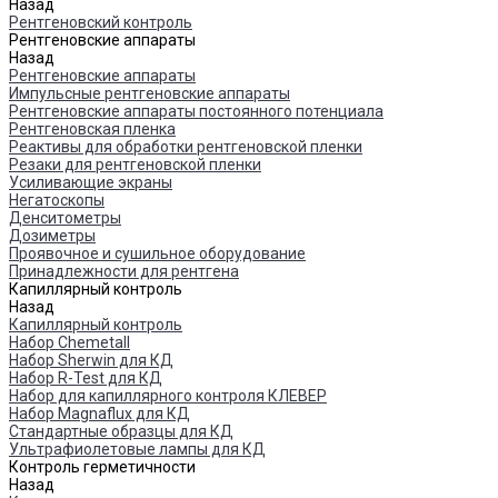
Назад
Рентгеновский контроль
Рентгеновские аппараты
Назад
Рентгеновские аппараты
Импульсные рентгеновские аппараты
Рентгеновские аппараты постоянного потенциала
Рентгеновская пленка
Реактивы для обработки рентгеновской пленки
Резаки для рентгеновской пленки
Усиливающие экраны
Негатоскопы
Денситометры
Дозиметры
Проявочное и сушильное оборудование
Принадлежности для рентгена
Капиллярный контроль
Назад
Капиллярный контроль
Набор Chemetall
Набор Sherwin для КД
Набор R-Test для КД
Набор для капиллярного контроля КЛЕВЕР
Набор Magnaflux для КД
Стандартные образцы для КД
Ультрафиолетовые лампы для КД
Контроль герметичности
Назад